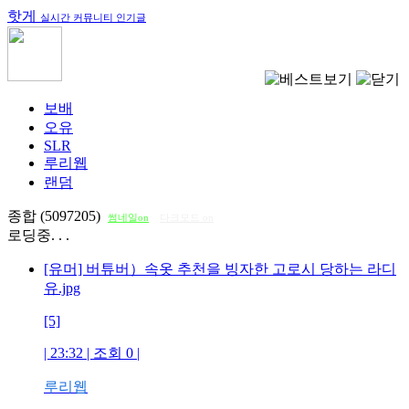
핫게
실시간 커뮤니티 인기글
보배
오유
SLR
루리웹
랜덤
종합 (5097205)
썸네일on
다크모드 on
로딩중. . .
[유머] 버튜버）속옷 추천을 빙자한 고로시 당하는 라디
유.jpg
[5]
| 23:32 | 조회
0
|
루리웹