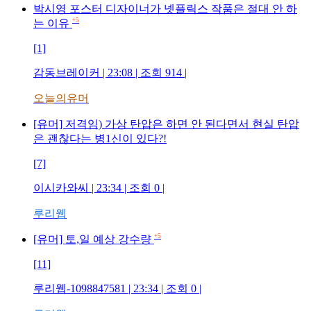
박시영 포스터 디자이너가 넷플릭스 작품은 절대 안 하
+5
는 이유
[1]
감동브레이커
| 23:08 | 조회
914
|
오늘의유머
[유머] 저격임) 가상 탄압은 하면 안 된다면서 현실 탄압
은 괜찮다는 병1신이 있다?!
[7]
이시카와씨
| 23:34 | 조회
0
|
루리웹
+5
[유머] 토,일 예상 강수량
[11]
루리웹-1098847581
| 23:34 | 조회
0
|