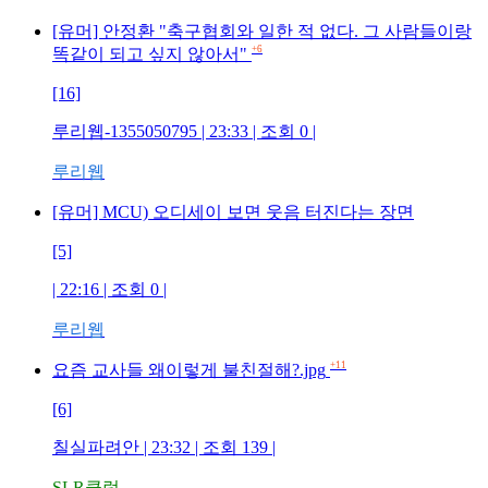
[유머] 안정환 "축구협회와 일한 적 없다. 그 사람들이랑
+6
똑같이 되고 싶지 않아서"
[16]
루리웹-1355050795
| 23:33 | 조회
0
|
루리웹
[유머] MCU) 오디세이 보면 웃음 터진다는 장면
[5]
| 22:16 | 조회
0
|
루리웹
+11
요즘 교사들 왜이렇게 불친절해?.jpg
[6]
칠실파려안
| 23:32 | 조회
139
|
SLR클럽