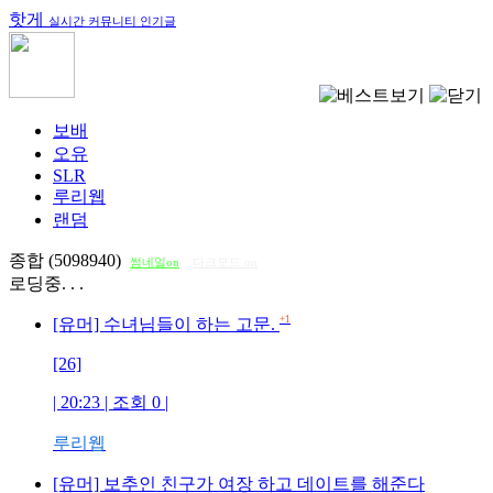
핫게
실시간 커뮤니티 인기글
보배
오유
SLR
루리웹
랜덤
종합 (5098940)
썸네일on
다크모드 on
로딩중. . .
+1
[유머] 수녀님들이 하는 고문.
[26]
| 20:23 | 조회
0
|
루리웹
[유머] 보추인 친구가 여장 하고 데이트를 해준다