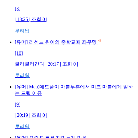
[3]
| 18:25 | 조회
0
|
루리웹
+3
[유머] 리센느 원이의 중학교때 좌우명
[10]
굴러굴러간다
| 20:17 | 조회
0
|
루리웹
[유머] Mcu)데드풀이 마블투혼에서 미즈 마블에게 말하
는 드립 이유
[9]
| 20:19 | 조회
0
|
루리웹
[유머] 요즘 떡툰은 재밌는게 많음