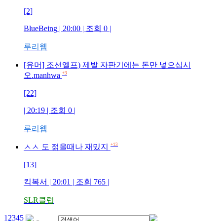
[2]
BlueBeing
| 20:00 | 조회
0
|
루리웹
[유머] 조선엘프) 제발 자판기에는 돈만 넣으십시
+3
오.manhwa
[22]
| 20:19 | 조회
0
|
루리웹
+13
ㅅㅅ 도 젊을때나 재밌지
[13]
킥복서
| 20:01 | 조회
765
|
SLR클럽
1
2
3
4
5