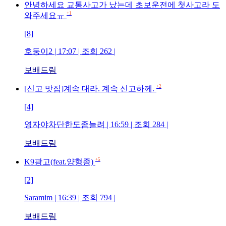
안녕하세요 교통사고가 났는데 초보운전에 첫사고라 도
+1
와주세요ㅠ
[8]
호둥이2
| 17:07 | 조회
262
|
보배드림
+2
[신고 맛집]계속 대라. 계속 신고하께.
[4]
영자야차단한도좀늘려
| 16:59 | 조회
284
|
보배드림
+5
K9광고(feat.양형종)
[2]
Saramim
| 16:39 | 조회
794
|
보배드림