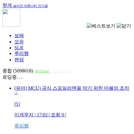
핫게
실시간 커뮤니티 인기글
보배
오유
SLR
루리웹
랜덤
종합 (5098618)
썸네일on
다크모드 on
로딩중. . .
[유머] MCU) 공식 스포일러맨을 막기 위한 마블의 조치
+2
[5]
이게무지
| 17:02 | 조회
0
|
루리웹