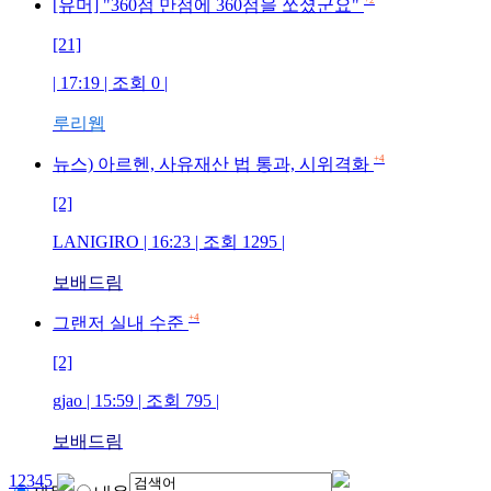
+2
[유머] "360점 만점에 360점을 쏘셨군요"
[21]
| 17:19 | 조회
0
|
루리웹
+4
뉴스) 아르헨, 사유재산 법 통과, 시위격화
[2]
LANIGIRO
| 16:23 | 조회
1295
|
보배드림
+4
그랜저 실내 수준
[2]
gjao
| 15:59 | 조회
795
|
보배드림
1
2
3
4
5