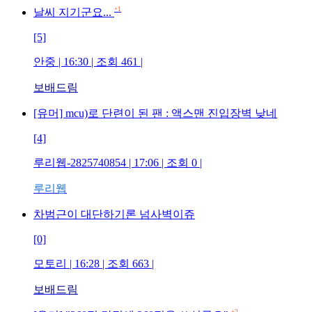
+1
날씨 지기군요...
[5]
안중
| 16:30 | 조회
461
|
보배드림
[유머] mcu)로 단련이 된 팬 : 액스맨 진입장벽 낮네
[4]
루리웹-2825740854
| 17:06 | 조회
0
|
루리웹
차범근이 대단하기론 넘사벽이쥬
[0]
모토리
| 16:28 | 조회
663
|
보배드림