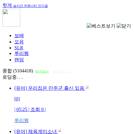
핫게
실시간 커뮤니티 인기글
보배
오유
SLR
루리웹
랜덤
종합 (5104418)
썸네일on
다크모드 on
로딩중. . .
+3
[유머] 우리집은 만주군 출신 있음
[0]
| 05:25 | 조회
0
|
루리웹
+2
[유머] 체육계미소녀