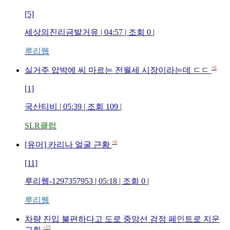
[5]
세상의진리금발거유
| 04:57 | 조회
0
|
루리웹
+6
실거주 압박에 씨 마르는 전월세 시장이라는데 ㄷㄷ
[1]
국산티비
| 05:39 | 조회
109
|
SLR클럽
+6
[유머] 카리나 얼굴 근황
[11]
루리웹-1297357953
| 05:18 | 조회
0
|
루리웹
차량 진입 불편하다고 도로 중앙선 검정 페인트로 지운
+19
교회