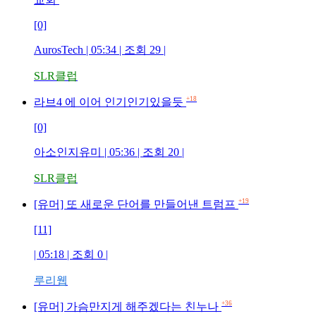
[0]
AurosTech
| 05:34 | 조회
29
|
SLR클럽
+18
라브4 에 이어 인기인기있을듯
[0]
아소인지유미
| 05:36 | 조회
20
|
SLR클럽
+19
[유머] 또 새로운 단어를 만들어낸 트럼프
[11]
| 05:18 | 조회
0
|
루리웹
+36
[유머] 가슴만지게 해주겠다는 친누나