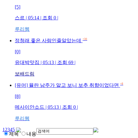
[5]
스르
| 05:14 | 조회
0
|
루리웹
+30
정청래 좋은 사람인줄알았는데
[0]
유대박맛집
| 05:13 | 조회
69
|
보배드림
+8
[유머] 뮬란 남주가 알고 보니 보추 취향이었다면
[8]
메사이안소드
| 05:13 | 조회
0
|
루리웹
1
2
3
4
5
제목
내용