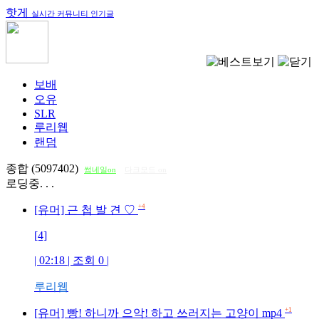
핫게
실시간 커뮤니티 인기글
보배
오유
SLR
루리웹
랜덤
종합 (5097402)
썸네일on
다크모드 on
로딩중. . .
+4
[유머] 근 첩 발 견 ♡
[4]
| 02:18 | 조회
0
|
루리웹
+1
[유머] 빵! 하니까 으악! 하고 쓰러지는 고양이 mp4