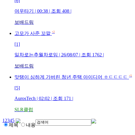
[6]
여우타기
| 00:38 | 조회
408
|
보배드림
+2
고모가 사준 꼬깔
[1]
일차로는추월차로임
| 26/08/07 | 조회
1762
|
보배드림
+5
맛탱이 심하게 가버린 청년 주택 아이디어 ㅎㄷㄷㄷㄷ
[5]
AurosTech
| 02:02 | 조회
171
|
SLR클럽
1
2
3
4
5
제목
내용