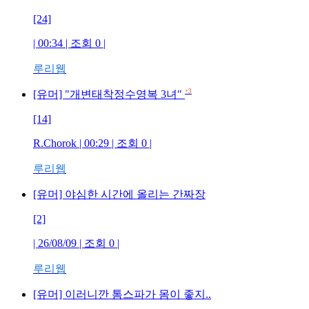
[24]
| 00:34 | 조회
0
|
루리웹
+3
[유머] "개변태착정수영복 3녀"
[14]
R.Chorok
| 00:29 | 조회
0
|
루리웹
[유머] 야심한 시간에 올리는 간짜장
[2]
| 26/08/09 | 조회
0
|
루리웹
[유머] 이러니깐 톰스파가 몸이 좋지..