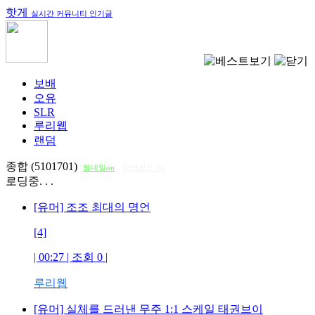
핫게
실시간 커뮤니티 인기글
보배
오유
SLR
루리웹
랜덤
종합 (5101701)
썸네일on
다크모드 on
로딩중. . .
[유머] 조조 최대의 명언
[4]
| 00:27 | 조회
0
|
루리웹
[유머] 실체를 드러낸 무주 1:1 스케일 태권브이