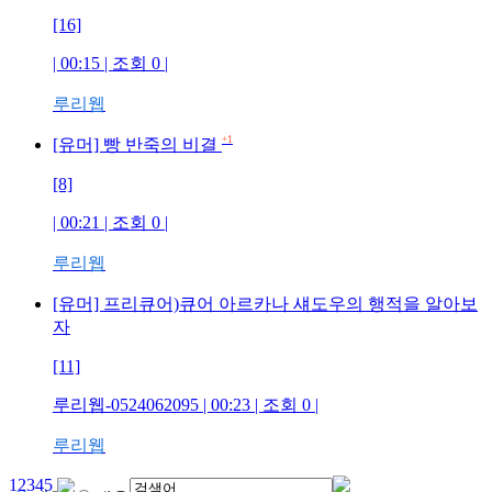
[16]
| 00:15 | 조회
0
|
루리웹
+1
[유머] 빵 반죽의 비결
[8]
| 00:21 | 조회
0
|
루리웹
[유머] 프리큐어)큐어 아르카나 섀도우의 행적을 알아보
자
[11]
루리웹-0524062095
| 00:23 | 조회
0
|
루리웹
1
2
3
4
5