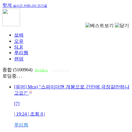
핫게
실시간 커뮤니티 인기글
보배
오유
SLR
루리웹
랜덤
종합 (5100964)
썸네일on
다크모드 on
로딩중. . .
[유머] Mcu) "스파이더맨 개봉으로 간만에 극장갈만하냐
+8
고요?"
[7]
| 19:24 | 조회
0
|
루리웹