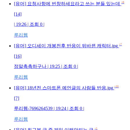
+8
[유머] 요청사항에 번창하세요라고 쓰는 분들 있는데
[14]
| 19:26 | 조회
0
|
루리웹
+7
[유머] 오디세이 개봉전후 반응이 뒤바뀐 캐릭터.jpg
[16]
정말촉촉하구나
| 19:25 | 조회
0
|
루리웹
+10
[유머] 18년전 스마트폰 예언글의 사람들 반응.jpg
[7]
루리웹-7696264539
| 19:24 | 조회
0
|
루리웹
+1
[유머] 최근본 글 중 제일 이해안되는 글