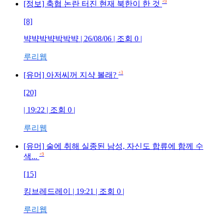
+9
[정보] 축협 논란 터진 현재 북한이 한 것
[8]
뱍뱍박뱍박박뱍
| 26/08/06 | 조회
0
|
루리웹
+3
[유머] 아저씨꺼 지샥 볼래?
[20]
| 19:22 | 조회
0
|
루리웹
[유머] 술에 취해 실종된 남성, 자신도 합류에 함께 수
+9
색...
[15]
킹브레드레이
| 19:21 | 조회
0
|
루리웹