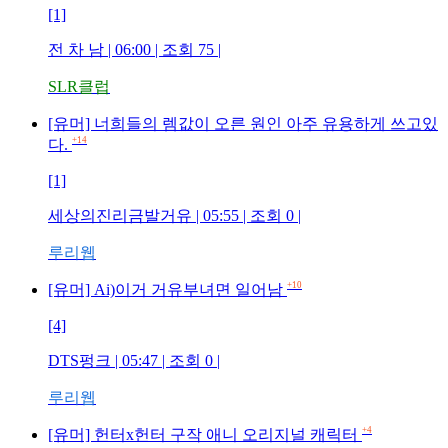
[1]
전 차 남
| 06:00 | 조회
75
|
SLR클럽
[유머] 너희들의 렘값이 오른 원인 아주 유용하게 쓰고있
+14
다.
[1]
세상의진리금발거유
| 05:55 | 조회
0
|
루리웹
+10
[유머] Ai)이거 거유부녀면 일어남
[4]
DTS펑크
| 05:47 | 조회
0
|
루리웹
+4
[유머] 헌터x헌터 구작 애니 오리지널 캐릭터