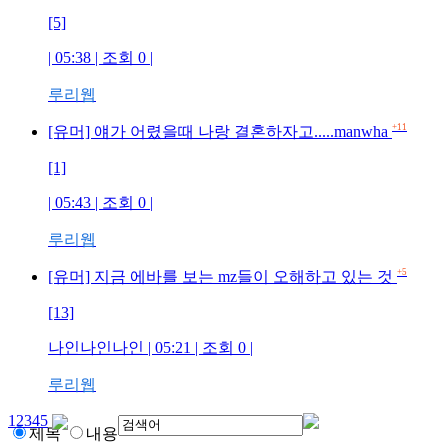
[5]
| 05:38 | 조회
0
|
루리웹
+11
[유머] 얘가 어렸을때 나랑 결혼하자고.....manwha
[1]
| 05:43 | 조회
0
|
루리웹
+5
[유머] 지금 에바를 보는 mz들이 오해하고 있는 것
[13]
나인나인나인
| 05:21 | 조회
0
|
루리웹
1
2
3
4
5
제목
내용