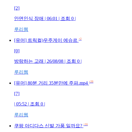
[2]
안면인식 장애
| 06:01 | 조회
0
|
루리웹
+2
[유머] 트릭컬)우주게이 에슈르
[0]
방랑하는 고래
| 26/08/08 | 조회
0
|
루리웹
+20
[유머] 80분 거리 35분만에 주파.mp4
[7]
| 05:52 | 조회
0
|
루리웹
+16
쿠팡 아디다스 신발 가품 일까요?