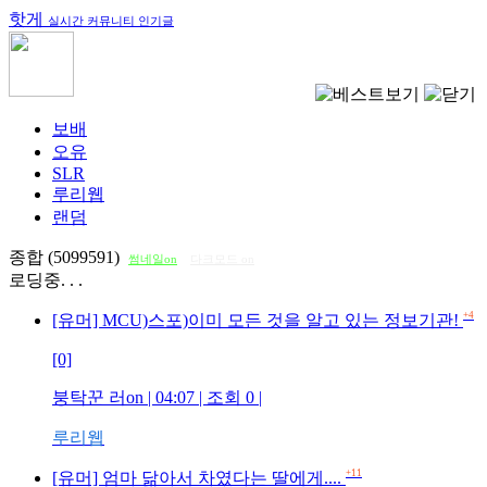
핫게
실시간 커뮤니티 인기글
보배
오유
SLR
루리웹
랜덤
종합 (5099591)
썸네일on
다크모드 on
로딩중. . .
+4
[유머] MCU)스포)이미 모든 것을 알고 있는 정보기관!
[0]
붕탁꾼 러on
| 04:07 | 조회
0
|
루리웹
+11
[유머] 엄마 닮아서 차였다는 딸에게....