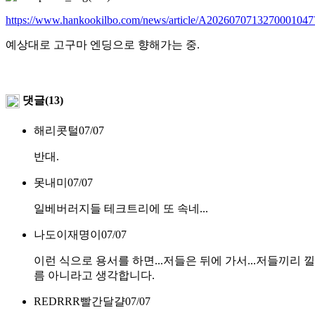
https://www.hankookilbo.com/news/article/A202607071327000104
예상대로 고구마 엔딩으로 향해가는 중.
댓글(13)
해리콧털
07/07
반대.
못내미
07/07
일베버러지들 테크트리에 또 속네...
나도이재명이
07/07
이런 식으로 용서를 하면...저들은 뒤에 가서...저들끼리 
름 아니라고 생각합니다.
REDRRR빨간달걀
07/07