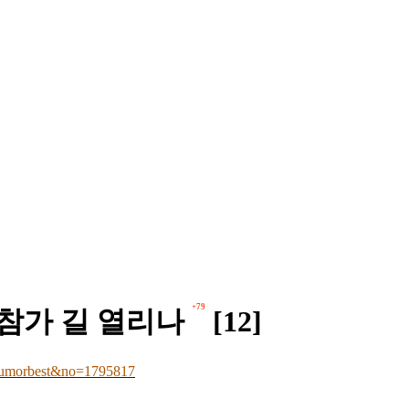
+79
기 참가 길 열리나
[12]
umorbest&no=1795817