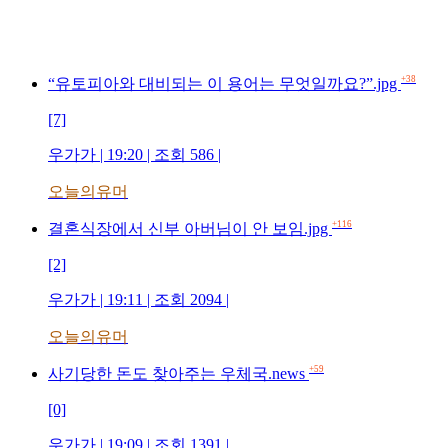
+38
“유토피아와 대비되는 이 용어는 무엇일까요?”.jpg
[7]
우가가 | 19:20 | 조회 586 |
오늘의유머
+116
결혼식장에서 신부 아버님이 안 보임.jpg
[2]
우가가 | 19:11 | 조회 2094 |
오늘의유머
+59
사기당한 돈도 찾아주는 우체국.news
[0]
우가가 | 19:09 | 조회 1391 |