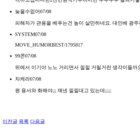
늦을수없어
07/08
피해자가 관용을 베푸는건 높이 살만하네요. 대인배 광
SYSTEM
07/08
MOVE_HUMORBEST/1795817
99콘
07/08
뒤에서 이기야 노노 거리면서 낄낄 거릴거란 생각이들까
차케라
07/08
뭔 용서와 화해야;;; 쟤넨 낄낄대고 있는데;;;;;
이전글
목록
다음글