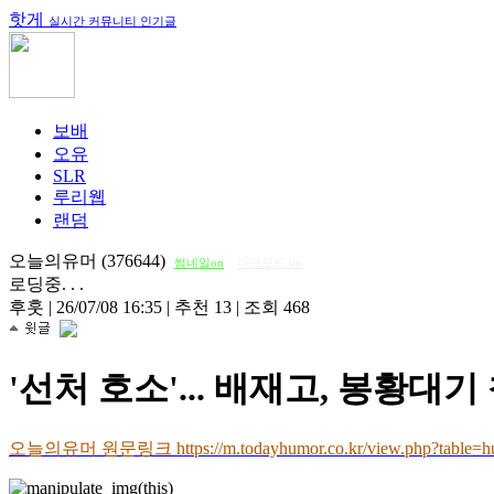
핫게
실시간 커뮤니티 인기글
보배
오유
SLR
루리웹
랜덤
오늘의유머 (376644)
썸네일on
다크모드 on
로딩중. . .
후훗
|
26/07/08 16:35
|
추천 13
|
조회 468
'선처 호소'... 배재고, 봉황대
오늘의유머 원문링크 https://m.todayhumor.co.kr/view.php?table=h