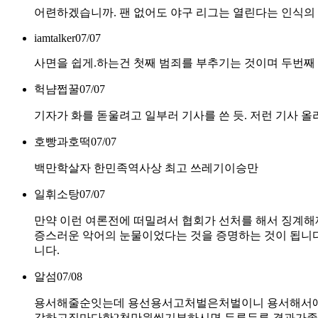
어련하겠습니까. 팬 없어도 야구 리그는 열린다는 인식의 
iamtalker
07/07
사면을 쉽게.하는건 첫째 범죄를 부추기는 것이며 두번째
헉냠쩝꿀
07/07
기자가 화를 돋울려고 일부러 기사를 쓴 듯. 저런 기사 
호빵과호떡
07/07
백만학살자 한민족역사상 최고 쓰레기이승만
일휘소탕
07/07
만약 이런 여론전에 떠밀려서 협회가 선처를 해서 징계해
증스러운 악어의 눈물이었다는 것을 증명하는 것이 됩니다
니다.
알섬
07/08
용서해줄순잇는데 용선용서고처벌은처벌이니 용서해서애들
각하고집마다한2천만원씩기부하시면 두루두루 결과가좋