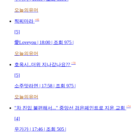
오늘의유머
+46
찍찌마라
[5]
愛Loveyou | 18:00 | 조회 975 |
오늘의유머
+78
호옥시..더위 지나갔나요??
[5]
소주맛라면 | 17:58 | 조회 975 |
오늘의유머
+74
"차 진입 불편해서..." 중앙선 검은페인트로 지운 교회
[4]
우가가 | 17:46 | 조회 505 |