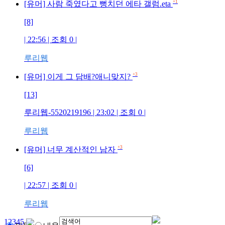
+1
[유머] 사람 죽였다고 뻥치던 에타 갤럼.eta
[8]
| 22:56 | 조회
0
|
루리웹
+3
[유머] 이게 그 담배?애니맞지?
[13]
루리웹-5520219196
| 23:02 | 조회
0
|
루리웹
+3
[유머] 너무 계산적인 남자
[6]
| 22:57 | 조회
0
|
루리웹
1
2
3
4
5