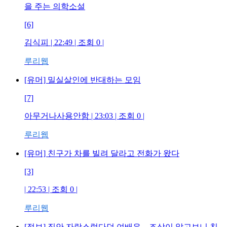
을 주는 의학소설
[6]
김식피
| 22:49 | 조회
0
|
루리웹
[유머] 밀실살인에 반대하는 모임
[7]
아무거나사용안함
| 23:03 | 조회
0
|
루리웹
[유머] 친구가 차를 빌려 달라고 전화가 왔다
[3]
| 22:53 | 조회
0
|
루리웹
[정보] 집안 자랑스럽다던 여배우... 조상이 알고보니 친