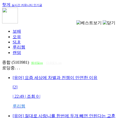
핫게
실시간 커뮤니티 인기글
보배
오유
SLR
루리웹
랜덤
종합 (5103981)
썸네일on
다크모드 on
로딩중. . .
[유머] 요즘 세상에 차별과 전쟁이 만연한 이유
[2]
| 22:49 | 조회
0
|
루리웹
[유머] 절대로 사랑니를 한번에 두개 빼면 안된다는 교훈