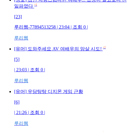
+1
일파였다
[23]
루리웹-77894513258
| 23:04 | 조회
0
|
루리웹
+2
[유머] 도와주세요 AV 여배우의 암살 시도!
[5]
| 23:03 | 조회
0
|
루리웹
[유머] 우당탕탕 디지몬 게임 근황
[6]
| 21:26 | 조회
0
|
루리웹