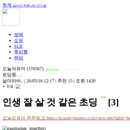
핫게
실시간 커뮤니티 인기글
보배
오유
SLR
루리웹
랜덤
오늘의유머 (376567)
썸네일on
다크모드 on
로딩중. . .
날아라바..
|
26/05/16 12:17
|
추천 15
|
조회 1420
+179
인생 잘 살 것 같은 초딩
[3]
오늘의유머 원문링크 https://m.todayhumor.co.kr/view.php?table=h