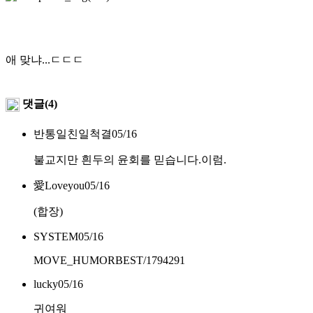
애 맞냐...ㄷㄷㄷ
댓글(4)
반통일친일척결
05/16
불교지만 흰두의 윤회를 믿습니다.이럼.
愛Loveyou
05/16
(합장)
SYSTEM
05/16
MOVE_HUMORBEST/1794291
lucky
05/16
귀여워