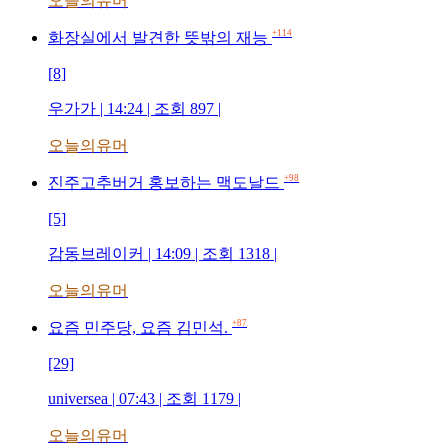
오늘의유머
+114
화장실에서 발견한 뜻밖의 재능
[8]
우가가 | 14:24 | 조회 897 |
오늘의유머
+98
진주고추버거 홍보하는 맥도날드
[5]
감동브레이커 | 14:09 | 조회 1318 |
오늘의유머
+87
요즘 민주당, 요즘 김민석.
[29]
universea | 07:43 | 조회 1179 |
오늘의유머