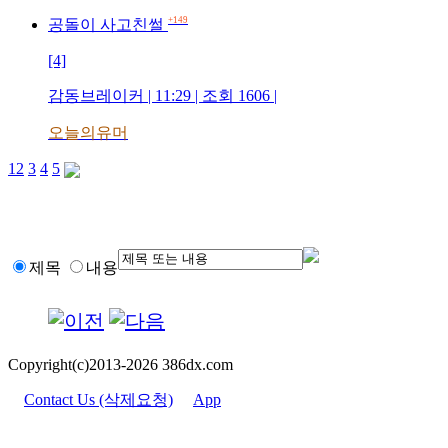
+149
공돌이 사고친썰
[4]
감동브레이커 | 11:29 | 조회 1606 |
오늘의유머
1
2
3
4
5
제목
내용
Copyright(c)2013-2026 386dx.com
Contact Us (삭제요청)
App