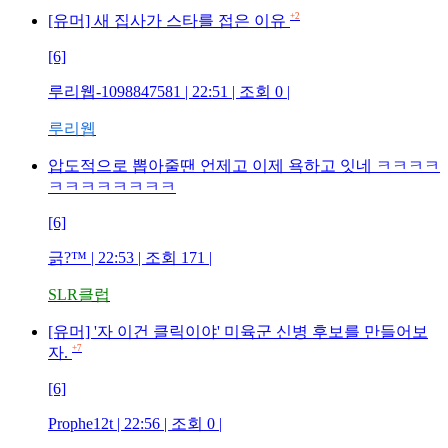
+2
[유머] 새 집사가 스타를 접은 이유
[6]
루리웹-1098847581
| 22:51 | 조회
0
|
루리웹
압도적으로 뽑아줄땐 언제고 이제 욕하고 잇네 ㅋㅋㅋㅋ
ㅋㅋㅋㅋㅋㅋㅋㅋ
[6]
긁?™
| 22:53 | 조회
171
|
SLR클럽
[유머] '자 이건 클릭이야' 미육군 신병 후보를 만들어보
+7
자.
[6]
Prophe12t
| 22:56 | 조회
0
|