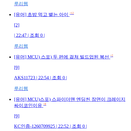
루리웹
+12
[유머] 초밥 먹고 뱉는 아이
[2]
| 22:47 | 조회
0
|
루리웹
+2
[유머] MCU) 스포) 두 편에 걸쳐 빌드업된 복선
[9]
AKS11723
| 22:54 | 조회
0
|
루리웹
[유머] MCU)스포) 스파이더맨 엔딩씬 장면이 크레이지
+8
싸이코인이유
[9]
KC인증-1260709925
| 22:52 | 조회
0
|