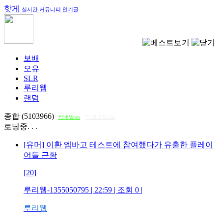
핫게
실시간 커뮤니티 인기글
보배
오유
SLR
루리웹
랜덤
종합 (5103966)
썸네일on
다크모드 on
로딩중. . .
[유머] 이환 엠바고 테스트에 참여했다가 유출한 플레이
어들 근황
[20]
루리웹-1355050795
| 22:59 | 조회
0
|
루리웹