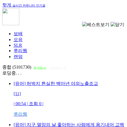
핫게
실시간 커뮤니티 인기글
보배
오유
SLR
루리웹
랜덤
종합 (5101730)
썸네일on
다크모드 on
로딩중. . .
[유머] 허벅지 튼실한 백마년 야외노출조교
[11]
| 00:54 | 조회
0
|
루리웹
[유머] 지구 멸망의 날 좋아하는 사람에게 용기내어 고백