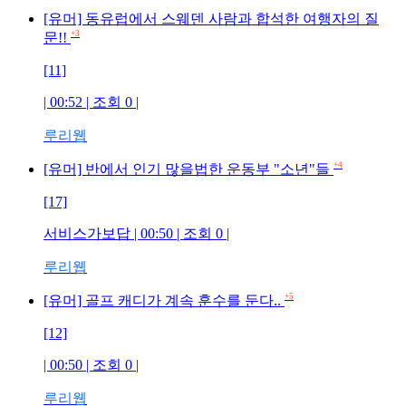
[유머] 동유럽에서 스웨덴 사람과 합석한 여행자의 질
+3
문!!
[11]
| 00:52 | 조회
0
|
루리웹
+4
[유머] 반에서 인기 많을법한 운동부 "소년"들
[17]
서비스가보답
| 00:50 | 조회
0
|
루리웹
+5
[유머] 골프 캐디가 계속 훈수를 둔다..
[12]
| 00:50 | 조회
0
|
루리웹