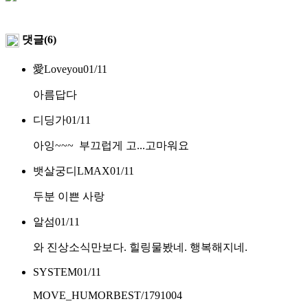
댓글(6)
愛Loveyou
01/11
아름답다
디딩가
01/11
아잉~~~ 부끄럽게 고...고마워요
뱃살궁디LMAX
01/11
두분 이쁜 사랑
알섬
01/11
와 진상소식만보다. 힐링물봤네. 행복해지네.
SYSTEM
01/11
MOVE_HUMORBEST/1791004