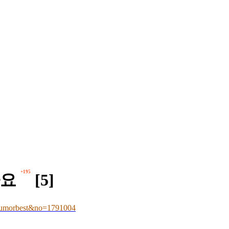
+195
까요
[5]
umorbest&no=1791004