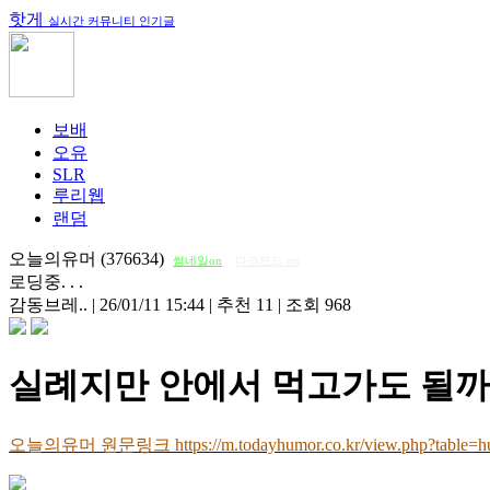
핫게
실시간 커뮤니티 인기글
보배
오유
SLR
루리웹
랜덤
오늘의유머 (376634)
썸네일on
다크모드 on
로딩중. . .
감동브레..
|
26/01/11 15:44
|
추천 11
|
조회 968
실례지만 안에서 먹고가도 될
오늘의유머 원문링크 https://m.todayhumor.co.kr/view.php?table=h