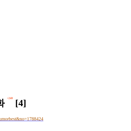
+240
화
[4]
umorbest&no=1788424