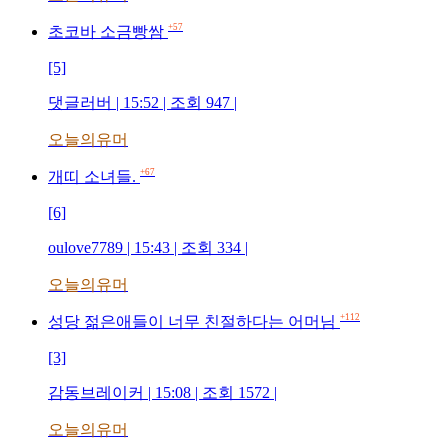
+57
초코바 소금빵쌈
[5]
댓글러버 | 15:52 | 조회 947 |
오늘의유머
+67
개띠 소녀들.
[6]
oulove7789 | 15:43 | 조회 334 |
오늘의유머
+112
성당 젊은애들이 너무 친절하다는 어머님
[3]
감동브레이커 | 15:08 | 조회 1572 |
오늘의유머