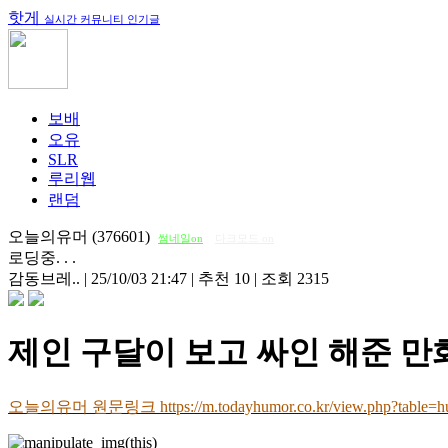
핫게
실시간 커뮤니티 인기글
보배
오유
SLR
루리웹
랜덤
오늘의유머 (376601)
썸네일on
다크모드 on
로딩중. . .
감동브레..
|
25/10/03 21:47
|
추천 10
|
조회 2315
제인 구달이 보고 싸인 해준 만
오늘의유머 원문링크 https://m.todayhumor.co.kr/view.php?table=h