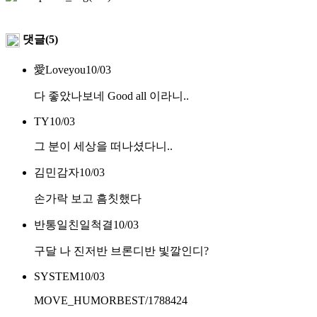
댓글(5)
愛Loveyou
10/03
다 좋았나보네 Good all 이라니..
TY
10/03
그 분이 세상을 떠나셨다니..
김민감자
10/03
손가락 보고 흠칫했다
반통일친일척결
10/03
구달 나 진저반 브론디반 빛깔인디?
SYSTEM
10/03
MOVE_HUMORBEST/1788424