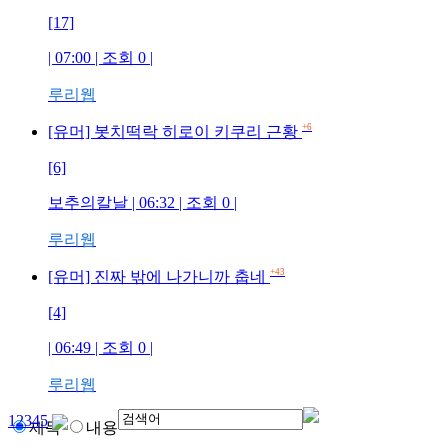
[17]
| 07:00 | 조회
0
|
루리웹
+6
[유머] 봇치떡락 히로이 키쿠리 근황
[6]
보추의칼날
| 06:32 | 조회
0
|
루리웹
+43
[유머] 진짜 밖에 나가니까 춥네
[4]
| 06:49 | 조회
0
|
루리웹
1
2
3
4
5
제목
내용