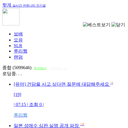
핫게
실시간 커뮤니티 인기글
보배
오유
SLR
루리웹
랜덤
종합 (5099646)
썸네일on
다크모드 on
로딩중. . .
+3
[유머] 건담을 사고 싶다면 질문에 대답해주세요
[19]
| 07:15 | 조회
0
|
루리웹
+28
일본 성매수 심판 실명 공개 파장