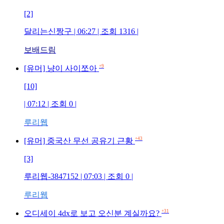
[2]
달리는신짱구
| 06:27 | 조회
1316
|
보배드림
+9
[유머] 냥이 사이쪼아
[10]
| 07:12 | 조회
0
|
루리웹
+43
[유머] 중국산 무선 공유기 근황
[3]
루리웹-3847152
| 07:03 | 조회
0
|
루리웹
+31
오디세이 4dx로 보고 오신분 계실까요?