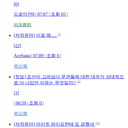
[0]
드로이얀9
| 07:07 | 조회
65
|
SLR클럽
+9
[자작유머] 이걸 왜.....
[22]
AceSaga
| 07:09 | 조회
0
|
루리웹
[정보] 조선이 고려보다 무관들에 대한 대우가 상대적으
+35
로 더 나았던 이유는 무엇일까?
[3]
| 06:59 | 조회
0
|
루리웹
+34
[자작유머] 아이씻 와이프한테 또 긁혔네