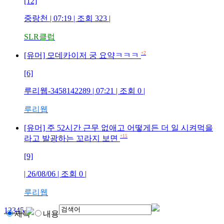
[12]
중랑천
| 07:19 | 조회
323
|
SLR클럽
+2
[유머] 모데카이저 궁 요약ㅋㅋㅋ
[6]
루리웹-3458142289
| 07:21 | 조회
0
|
루리웹
[유머] 주 52시간 근무 없애고 어떻게든 더 일 시켜먹을
+15
라고 발광하는 꼬라지 보면
[9]
| 26/08/06 | 조회
0
|
루리웹
1
2
3
4
5
제목
내용