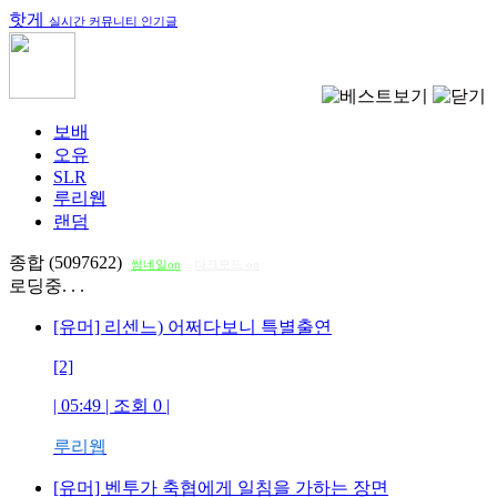
핫게
실시간 커뮤니티 인기글
보배
오유
SLR
루리웹
랜덤
종합 (5097622)
썸네일on
다크모드 on
로딩중. . .
[유머] 리센느) 어쩌다보니 특별출연
[2]
| 05:49 | 조회
0
|
루리웹
[유머] 벤투가 축협에게 일침을 가하는 장면