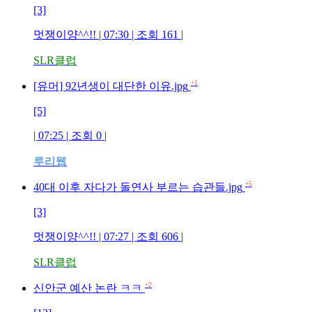
[3]
멋쟁이양^^!!
| 07:30 | 조회
161
|
SLR클럽
+1
[유머] 92년생이 대단한 이유.jpg
[5]
| 07:25 | 조회
0
|
루리웹
+5
40대 이후 자다가 돌연사 부르는 습관들.jpg
[3]
멋쟁이양^^!!
| 07:27 | 조회
606
|
SLR클럽
+2
신안군 예산 논란 ㅋㅋ