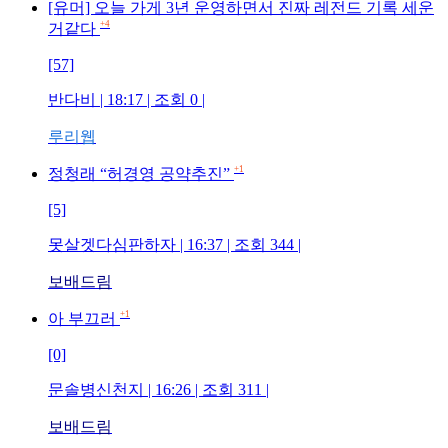
[유머] 오늘 가게 3년 운영하면서 진짜 레전드 기록 세운
+4
거같다
[57]
반다비
| 18:17 | 조회
0
|
루리웹
+1
정청래 “허경영 공약추진”
[5]
못살겟다심판하자
| 16:37 | 조회
344
|
보배드림
+1
아 부끄러
[0]
문솔병신천지
| 16:26 | 조회
311
|
보배드림