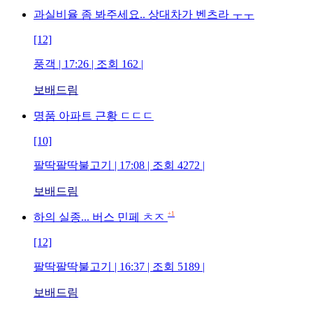
과실비율 좀 봐주세요.. 상대차가 벤츠라 ㅜㅜ
[12]
풍객
| 17:26 | 조회
162
|
보배드림
명품 아파트 근황 ㄷㄷㄷ
[10]
팔딱팔딱불고기
| 17:08 | 조회
4272
|
보배드림
+1
하의 실종... 버스 민페 ㅊㅈ
[12]
팔딱팔딱불고기
| 16:37 | 조회
5189
|
보배드림