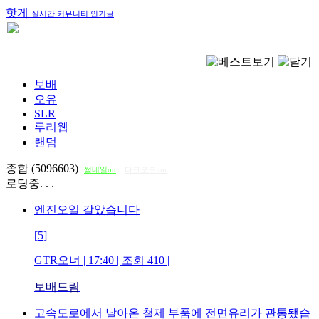
핫게
실시간 커뮤니티 인기글
보배
오유
SLR
루리웹
랜덤
종합 (5096603)
썸네일on
다크모드 on
로딩중. . .
엔진오일 갈았습니다
[5]
GTR오너
| 17:40 | 조회
410
|
보배드림
고속도로에서 날아온 철제 부품에 전면유리가 관통됐습