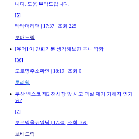
니다. 도움 부탁드립니다.
[5]
빡빡머리앤
| 17:37 | 조회
225
|
보배드림
[유머] 이 만화가분 생각해보면 ㅈㄴ 딱함
[36]
도로명주소확인
| 18:19 | 조회
0
|
루리웹
부산 벡스코 제2 전시장 앞 사고 과실 제가 가해자 인가
요?
[7]
보르뎅올뉴뭐닝
| 17:30 | 조회
169
|
보배드림