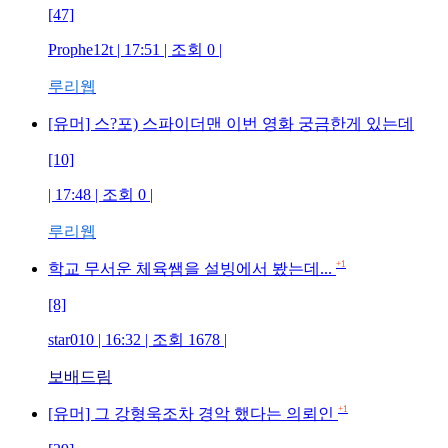
[47]
Prophe12t
| 17:51 | 조회
0
|
루리웹
[유머] 스?포) 스파이더맨 이번 영화 궁금한게 있는데
[10]
| 17:48 | 조회
0
|
루리웹
+1
학교 무서운 체육쌤을 설빙에서 봤는데...
[8]
star010
| 16:32 | 조회
1678
|
보배드림
+1
[유머] 그 강형욱조차 경악 했다는 의뢰인