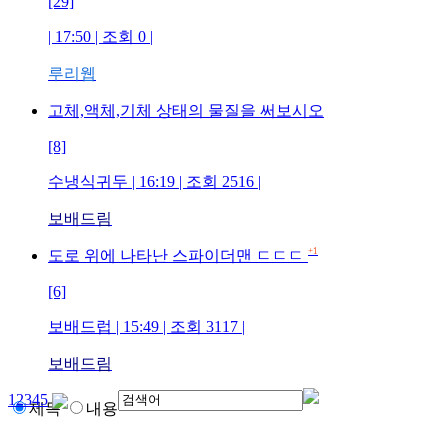
[29]
| 17:50 | 조회
0
|
루리웹
고체,액체,기체 상태의 물질을 써보시오
[8]
수냉식귀두
| 16:19 | 조회
2516
|
보배드림
+1
도로 위에 나타난 스파이더맨 ㄷㄷㄷ
[6]
보배드럽
| 15:49 | 조회
3117
|
보배드림
1
2
3
4
5
제목
내용