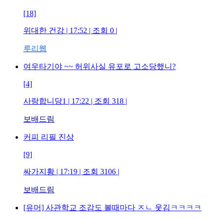
[18]
위대한 건강
| 17:52 | 조회
0
|
루리웹
여우타기야 ~~ 허위사실 유포로 고소당했니?
[4]
사랑합니당1
| 17:22 | 조회
318
|
보배드림
커피 리필 진상
[9]
싸가지황
| 17:19 | 조회
3106
|
보배드림
[유머] 사관학교 조감도 볼때마다 ㅈㄴ 웃김ㅋㅋㅋㅋ