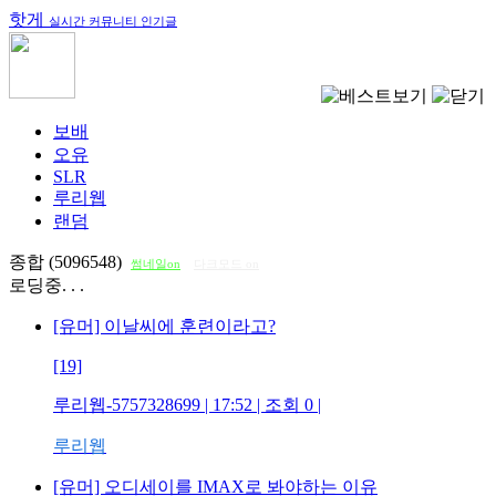
핫게
실시간 커뮤니티 인기글
보배
오유
SLR
루리웹
랜덤
종합 (5096548)
썸네일on
다크모드 on
로딩중. . .
[유머] 이날씨에 훈련이라고?
[19]
루리웹-5757328699
| 17:52 | 조회
0
|
루리웹
[유머] 오디세이를 IMAX로 봐야하는 이유