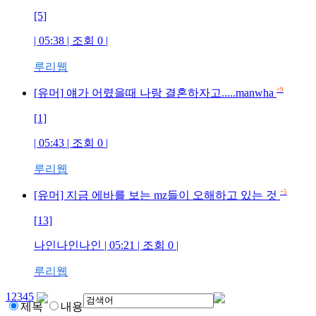
[5]
| 05:38 | 조회
0
|
루리웹
+9
[유머] 얘가 어렸을때 나랑 결혼하자고.....manwha
[1]
| 05:43 | 조회
0
|
루리웹
+5
[유머] 지금 에바를 보는 mz들이 오해하고 있는 것
[13]
나인나인나인
| 05:21 | 조회
0
|
루리웹
1
2
3
4
5
제목
내용