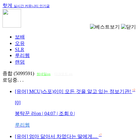
핫게
실시간 커뮤니티 인기글
보배
오유
SLR
루리웹
랜덤
종합 (5099591)
썸네일on
다크모드 on
로딩중. . .
+2
[유머] MCU)스포)이미 모든 것을 알고 있는 정보기관!
[0]
붕탁꾼 러on
| 04:07 | 조회
0
|
루리웹
+7
[유머] 엄마 닮아서 차였다는 딸에게....