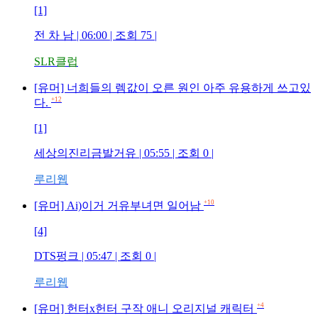
[1]
전 차 남
| 06:00 | 조회
75
|
SLR클럽
[유머] 너희들의 렘값이 오른 원인 아주 유용하게 쓰고있
+12
다.
[1]
세상의진리금발거유
| 05:55 | 조회
0
|
루리웹
+10
[유머] Ai)이거 거유부녀면 일어남
[4]
DTS펑크
| 05:47 | 조회
0
|
루리웹
+4
[유머] 헌터x헌터 구작 애니 오리지널 캐릭터