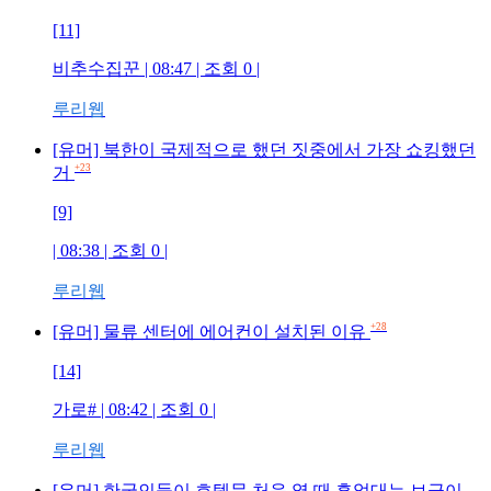
[11]
비추수집꾼
| 08:47 | 조회
0
|
루리웹
[유머] 북한이 국제적으로 했던 짓중에서 가장 쇼킹했던
+23
거
[9]
| 08:38 | 조회
0
|
루리웹
+28
[유머] 물류 센터에 에어컨이 설치된 이유
[14]
가로#
| 08:42 | 조회
0
|
루리웹
[유머] 한국인들이 호텔문 처음 열 때 흥얼대는 브금이