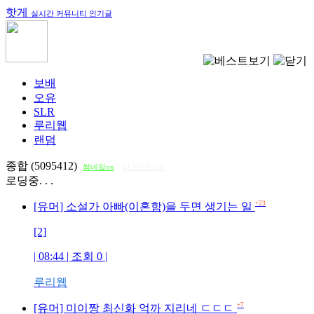
핫게
실시간 커뮤니티 인기글
보배
오유
SLR
루리웹
랜덤
종합 (5095412)
썸네일on
다크모드 on
로딩중. . .
+23
[유머] 소설가 아빠(이혼함)을 두면 생기는 일
[2]
| 08:44 | 조회
0
|
루리웹
+7
[유머] 미이짱 최신화 억까 지리네 ㄷㄷㄷ