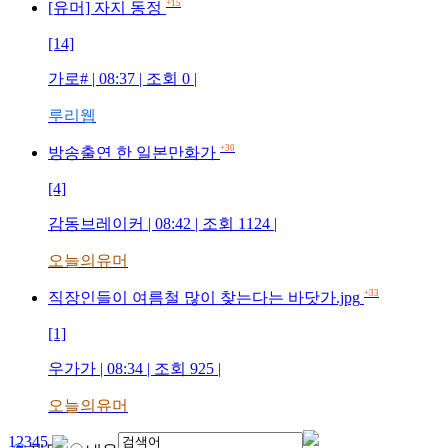
+15
[유머] 자지 동정
[14]
가로#
| 08:37 | 조회
0
|
루리웹
+30
방송출연 한 일본만화가
[4]
감동브레이커
| 08:42 | 조회
1124
|
오늘의유머
+33
직장인들이 여름철 많이 찾는다는 바닷가.jpg
[1]
우가가
| 08:34 | 조회
925
|
오늘의유머
1
2
3
4
5