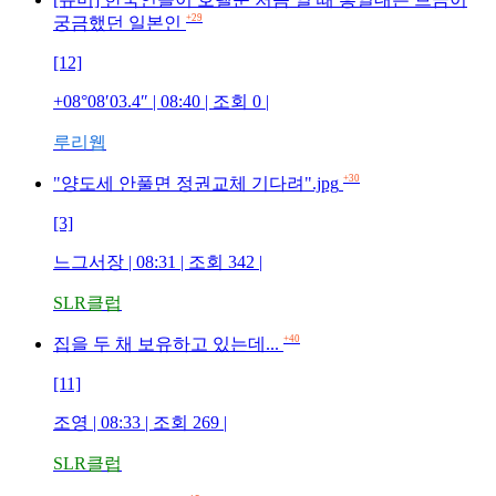
+29
궁금했던 일본인
[12]
+08°08′03.4″
| 08:40 | 조회
0
|
루리웹
+30
"양도세 안풀면 정권교체 기다려".jpg
[3]
느그서장
| 08:31 | 조회
342
|
SLR클럽
+40
집을 두 채 보유하고 있는데...
[11]
조영
| 08:33 | 조회
269
|
SLR클럽