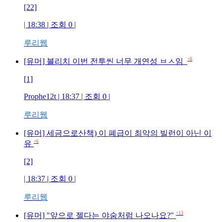
[22]
| 18:38 | 조회
0
|
루리웹
+8
[유머] 블리치 이번 전투씬 너무 개연성 ㅂㅅ임
[1]
Prophe12t
| 18:37 | 조회
0
|
루리웹
[유머] 세금으로산책) 이 폐급이 최악의 빌런이 아닌 이
+6
유
[2]
| 18:37 | 조회
0
|
루리웹
+13
[유머] "앞으로 젤다는 야숨처럼 나오나요?"