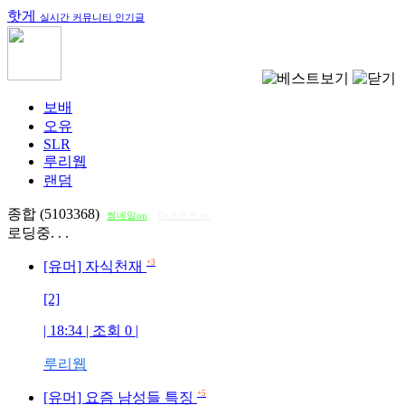
핫게
실시간 커뮤니티 인기글
보배
오유
SLR
루리웹
랜덤
종합 (5103368)
썸네일on
다크모드 on
로딩중. . .
+3
[유머] 자식천재
[2]
| 18:34 | 조회
0
|
루리웹
+5
[유머] 요즘 남성들 특징