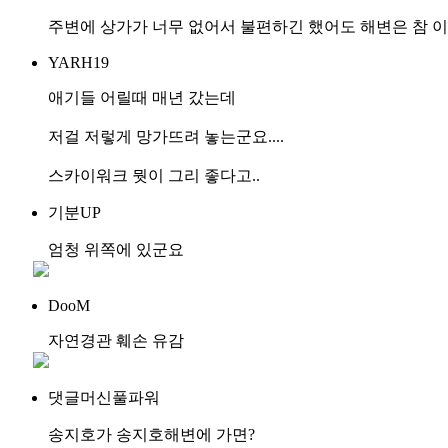
주변에 상가가 너무 없어서 불편하긴 했어도 해변은 참 이
YARH19
애기들 어릴때 매년 갔는데
저걸 저렇게 망가뜨려 놓는군요....
스카이워크 뭣이 그리 좋다고..
기분UP
엄청 위쪽에 있군요
DooM
자연경관 훼손 유감
댓글머신풀파워
송지호가 송지호해변에 가면?