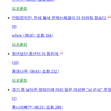
SLR클럽
+64
안탑깝지만, 전세 월세 문제는해결이 더 어려워 졌습다
[9]
wfww | 08:45 | 조회 164 |
SLR클럽
+73
청년보단 중년이 더 힘든데
[10]
풍경나무 | 08:43 | 조회 232 |
SLR클럽
경기 중 날아온 방망이에 머리 맞은 여성팬 "뇌 손상" 주
[1]
후니아빠™ | 08:33 | 조회 288 |