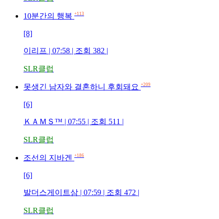
+113
10분간의 행복
[8]
이리프 | 07:58 | 조회 382 |
SLR클럽
+209
못생긴 남자와 결혼하니 후회돼요
[6]
ＫＡＭＳ™ | 07:55 | 조회 511 |
SLR클럽
+186
조선의 지바겐
[6]
발더스게이트삼 | 07:59 | 조회 472 |
SLR클럽