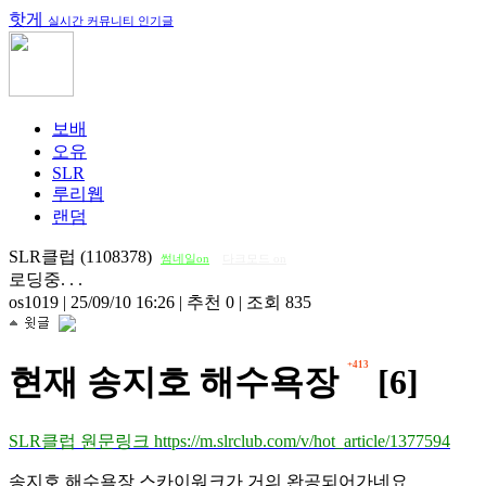
핫게
실시간 커뮤니티 인기글
보배
오유
SLR
루리웹
랜덤
SLR클럽 (1108378)
썸네일on
다크모드 on
로딩중. . .
os1019
|
25/09/10 16:26
|
추천 0
|
조회 835
+413
현재 송지호 해수욕장
[6]
SLR클럽 원문링크 https://m.slrclub.com/v/hot_article/1377594
송지호 해수욕장 스카이워크가 거의 완공되어가네요