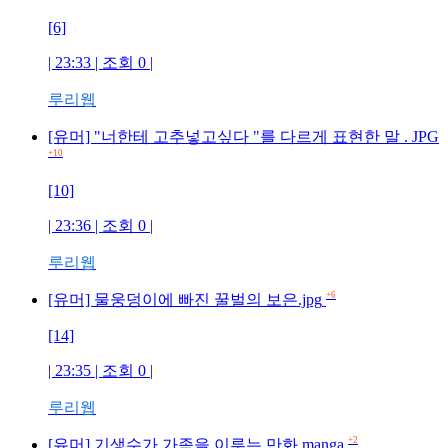
[6]
| 23:33 | 조회
0
|
루리웹
[유머] "너한테 고추넣고싶다 "를 다르게 표현한 말 . JPG
+10
[10]
| 23:36 | 조회
0
|
루리웹
+6
[유머] 물웅덩이에 빠진 꿀벌의 보은.jpg
[14]
| 23:35 | 조회
0
|
루리웹
+2
[유머] 기생수가 가족을 이루는 만화.manga