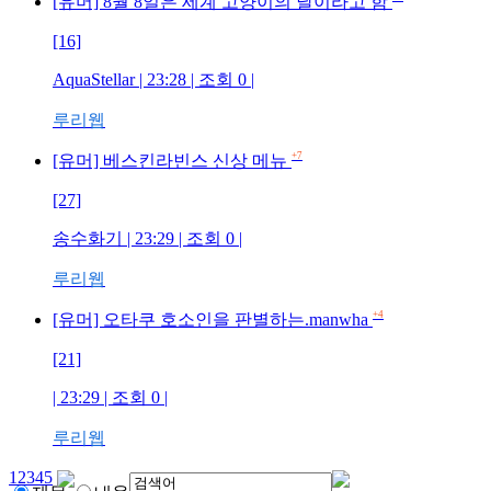
[유머] 8월 8일은 세계 고양이의 날이라고 함
[16]
AquaStellar
| 23:28 | 조회
0
|
루리웹
+7
[유머] 베스킨라빈스 신상 메뉴
[27]
송수화기
| 23:29 | 조회
0
|
루리웹
+4
[유머] 오타쿠 호소인을 판별하는.manwha
[21]
| 23:29 | 조회
0
|
루리웹
1
2
3
4
5