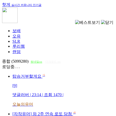
핫게
실시간 커뮤니티 인기글
보배
오유
SLR
루리웹
랜덤
종합 (5099280)
썸네일on
다크모드 on
로딩중. . .
+5
탑승거부할게요
[9]
댓글러버
| 23:14 | 조회
1470
|
오늘의유머
+8
[자작유머] 와 2주 연속 로또 당첨