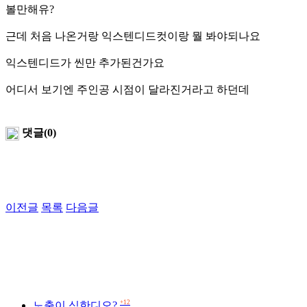
볼만해유?
근데 처음 나온거랑 익스텐디드컷이랑 뭘 봐야되나요
익스텐디드가 씬만 추가된건가요
어디서 보기엔 주인공 시점이 달라진거라고 하던데
댓글(0)
이전글
목록
다음글
+12
노출이 심한디오?