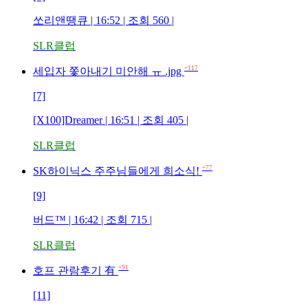
쏘리앤땡큐 | 16:52 | 조회 560 |
SLR클럽
+117
세입자 쫓아내기 미안해 ㅠ .jpg
[7]
[X100]Dreamer | 16:51 | 조회 405 |
SLR클럽
+77
SK하이닉스 주주님들에게 희소식!
[9]
버드™ | 16:42 | 조회 715 |
SLR클럽
+91
호프 관람후기 有
[11]