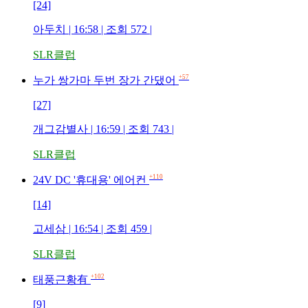
[24]
아두치 | 16:58 | 조회 572 |
SLR클럽
+57
누가 쌍가마 두번 장가 간댔어
[27]
개그감별사 | 16:59 | 조회 743 |
SLR클럽
+110
24V DC '휴대용' 에어컨
[14]
고세삼 | 16:54 | 조회 459 |
SLR클럽
+102
태풍근황有
[9]