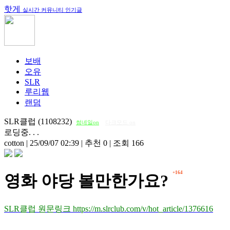
핫게
실시간 커뮤니티 인기글
보배
오유
SLR
루리웹
랜덤
SLR클럽 (1108232)
썸네일on
다크모드 on
로딩중. . .
cotton
|
25/09/07 02:39
|
추천 0
|
조회 166
+164
영화 야당 볼만한가요?
SLR클럽 원문링크 https://m.slrclub.com/v/hot_article/1376616