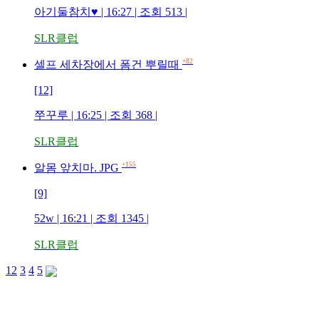
아기둘참치♥ | 16:27 | 조회 513 |
SLR클럽
+82
셀프 세차장에서 폼건 뿌릴때
[12]
쭈꾸루 | 16:25 | 조회 368 |
SLR클럽
+155
알몸 앞치마. JPG
[9]
52w | 16:21 | 조회 1345 |
SLR클럽
1
2
3
4
5