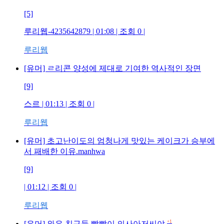
[5]
루리웹-4235642879
| 01:08 | 조회
0
|
루리웹
[유머] ㄹ리콘 양성에 제대로 기여한 역사적인 장면
[9]
스르
| 01:13 | 조회
0
|
루리웹
[유머] 초고난이도의 엄청나게 맛있는 케이크가 승부에
서 패배한 이유.manhwa
[9]
| 01:12 | 조회
0
|
루리웹
+1
[유머] 와우 친구들 빡빡이 의사아저씨야