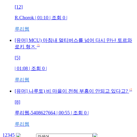
[12]
R.Chorok
| 01:10 | 조회
0
|
루리웹
[유머] MCU) 마침내 멀티버스를 넘어 다시 만난 토르와
+5
로키 형ㅈ
[5]
| 01:08 | 조회
0
|
루리웹
+2
[유머] 나루토) 비 마을이 전혀 부흥이 안되고 있다고?
[8]
루리웹-5408627664
| 00:55 | 조회
0
|
루리웹
1
2
3
4
5