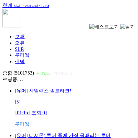
핫게
실시간 커뮤니티 인기글
보배
오유
SLR
루리웹
랜덤
종합 (5101753)
썸네일on
다크모드 on
로딩중. . .
[유머] 사일런스 졸트라크!
[5]
| 01:15 | 조회
0
|
루리웹
[유머] 디지몬) 루머 중에 가장 골때리는 루머