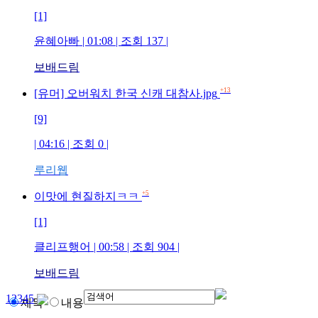
[1]
윤혜아빠
| 01:08 | 조회
137
|
보배드림
+13
[유머] 오버워치 한국 신캐 대참사.jpg
[9]
| 04:16 | 조회
0
|
루리웹
+5
이맛에 현질하지ㅋㅋ
[1]
클리프행어
| 00:58 | 조회
904
|
보배드림
1
2
3
4
5
제목
내용