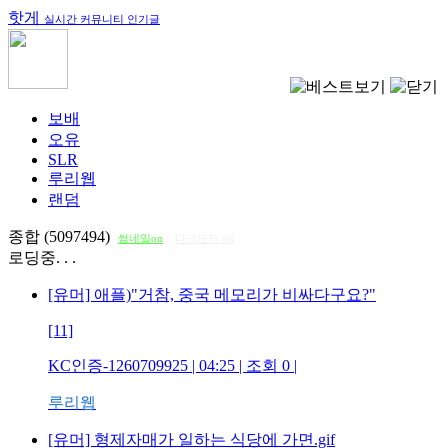
핫게
실시간 커뮤니티 인기글
보배
오유
SLR
루리웹
랜덤
종합 (5097494)
썸네일on
다크모드 on
로딩중. . .
[유머] 애플)"거참, 중국 메모리가 비싸다구요?"
[11]
KC인증-1260709925
| 04:25 | 조회
0
|
루리웹
[유머] 형제자매가 일하는 식당에 가면.gif