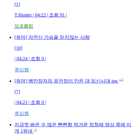
[1]
T.Hunter
| 04:22 | 조회
91
|
SLR클럽
[유머] 자연산 가슴을 믿지않는 사람
[10]
| 04:24 | 조회
0
|
루리웹
+14
[유머] 백만장자의 유언장이 만든 대 임신시대.jpg
[7]
| 04:21 | 조회
0
|
루리웹
지긍껏 봐온 수 많은 뻔뻔함 역겨운 정청래 영상 중에 미
+5
게 1위네