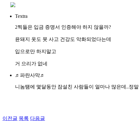
Textra
2찍들은 입금 증명서 인증해야 하지 않을까?
윤돼지 옷도 못 사고 건강도 악화되었다는데
입으로만 하지말고
거 으리가 없네
♬파란사막♬
니놈땜에 몇달동안 잠설친 사람들이 얼마나 많은데..정말 
이전글
목록
다음글