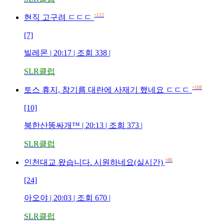
+112
현직 고구려 ㄷㄷㄷ
[7]
빌레몬 | 20:17 | 조회 338 |
SLR클럽
+108
토스 휴지, 참기름 대란에 사재기 했네요 ㄷㄷㄷ
[10]
북한산똥싸개™ | 20:13 | 조회 373 |
SLR클럽
+86
인천대교 왔습니다. 시원하네요(실시간)
[24]
아오야 | 20:03 | 조회 670 |
SLR클럽