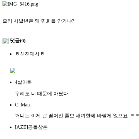
줄리 시발년은 왜 면회를 안가냐?
댓글(6)
ㅸ신진대사ㅹ
4살아빠
우리도 너 때문에 아팠다..
Cj Man
거니는 이제 끈 떨어진 쫄보 새끼한테 바랄게 없으요..ㅋ
[AZE]공돌삼촌