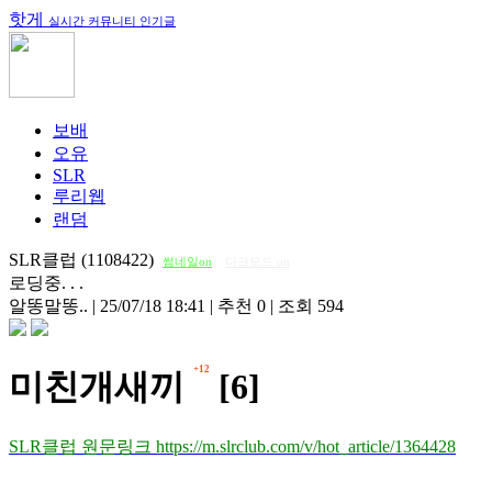
핫게
실시간 커뮤니티 인기글
보배
오유
SLR
루리웹
랜덤
SLR클럽 (1108422)
썸네일on
다크모드 on
로딩중. . .
알똥말똥..
|
25/07/18 18:41
|
추천 0
|
조회 594
+12
미친개새끼
[6]
SLR클럽 원문링크 https://m.slrclub.com/v/hot_article/1364428