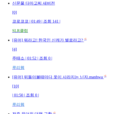
신문물 다마고찌 새버전
[0]
코로코코
| 01:49 | 조회
141
|
SLR클럽
+6
[유머] 뭐라고! 한국인 신캐가 별로라고?
[4]
주때소
| 01:52 | 조회
0
|
루리웹
+6
[유머] 뒤돌아볼때마다 옷이 사라지는 닌자.manhwa
[10]
| 01:50 | 조회
0
|
루리웹
+9
전주 무더위 대책 근황