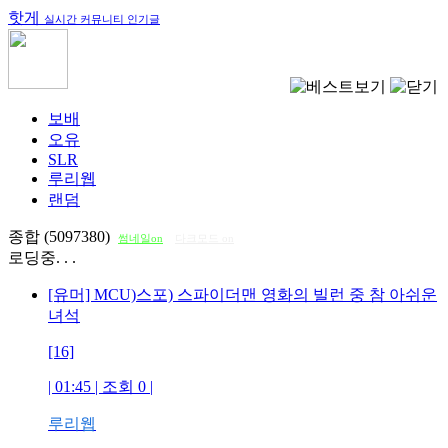
핫게
실시간 커뮤니티 인기글
보배
오유
SLR
루리웹
랜덤
종합 (5097380)
썸네일on
다크모드 on
로딩중. . .
[유머] MCU)스포) 스파이더맨 영화의 빌런 중 참 아쉬운
녀석
[16]
| 01:45 | 조회
0
|
루리웹