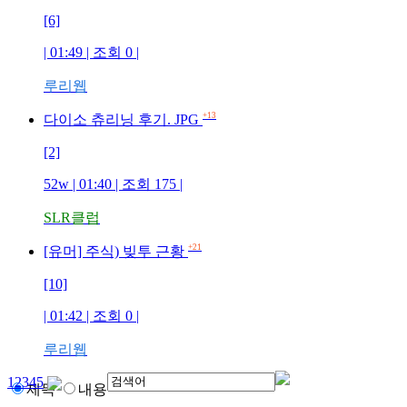
[6]
| 01:49 | 조회
0
|
루리웹
+13
다이소 츄리닝 후기. JPG
[2]
52w
| 01:40 | 조회
175
|
SLR클럽
+21
[유머] 주식) 빚투 근황
[10]
| 01:42 | 조회
0
|
루리웹
1
2
3
4
5
제목
내용