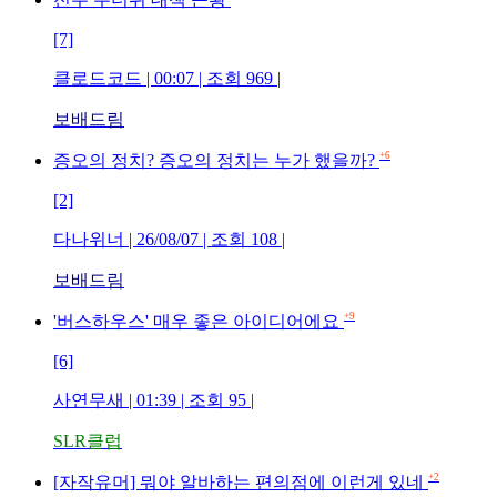
[7]
클로드코드
| 00:07 | 조회
969
|
보배드림
+6
증오의 정치? 증오의 정치는 누가 했을까?
[2]
다나위너
| 26/08/07 | 조회
108
|
보배드림
+9
'버스하우스' 매우 좋은 아이디어에요
[6]
사연무새
| 01:39 | 조회
95
|
SLR클럽
+2
[자작유머] 뭐야 알바하는 편의점에 이런게 있네