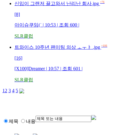
+76
신입이 그랜저 끌고와서 난리난 회사.jpg
[8]
아이슈쿠임(˙ | 10:53 | 조회 600 |
SLR클럽
+106
트와이스 10주년 팬미팅 의상 ㅗㅜㅑ .jpg
[16]
[X100]Dreamer | 10:57 | 조회 601 |
SLR클럽
1
2
3
4
5
제목
내용