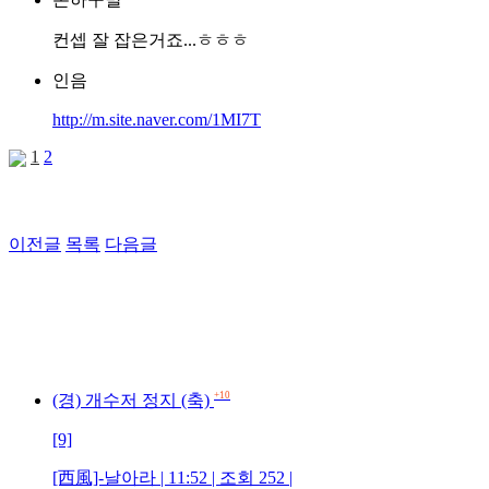
컨셉 잘 잡은거죠...ㅎㅎㅎ
인음
http://m.site.naver.com/1MI7T
1
2
이전글
목록
다음글
+10
(경) 개수저 정지 (축)
[9]
[西風]-날아라 | 11:52 | 조회 252 |