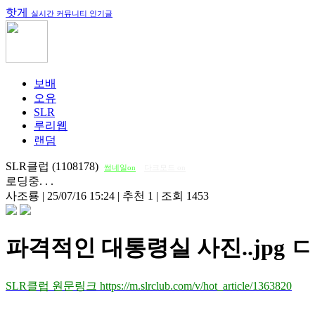
핫게
실시간 커뮤니티 인기글
보배
오유
SLR
루리웹
랜덤
SLR클럽 (1108178)
썸네일on
다크모드 on
로딩중. . .
사조룡
|
25/07/16 15:24
|
추천 1
|
조회 1453
파격적인 대통령실 사진..jpg
SLR클럽 원문링크 https://m.slrclub.com/v/hot_article/1363820