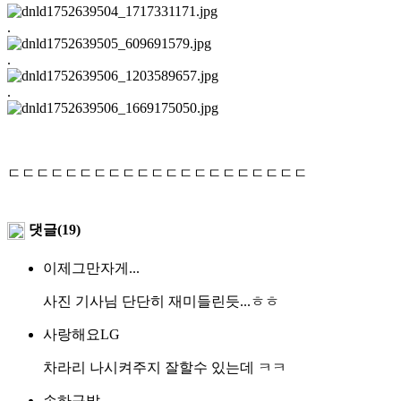
.
.
.
ㄷㄷㄷㄷㄷㄷㄷㄷㄷㄷㄷㄷㄷㄷㄷㄷㄷㄷㄷㄷㄷ
댓글(19)
이제그만자게...
사진 기사님 단단히 재미들린듯...ㅎㅎ
사랑해요LG
차라리 나시켜주지 잘할수 있는데 ㅋㅋ
손하구발