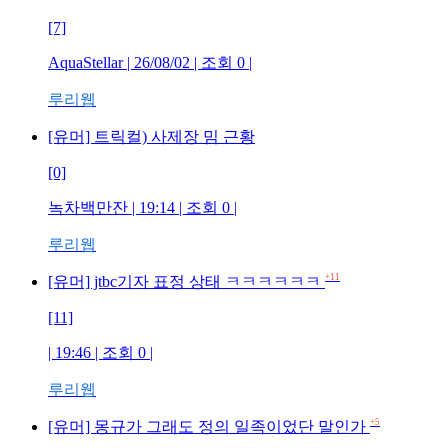
[7]
AquaStellar
| 26/08/02 | 조회
0
|
루리웹
[유머] 트릭컬) 사제장 밈 근황
[0]
녹차백만잔
| 19:14 | 조회
0
|
루리웹
+11
[유머] jtbc기자 표정 상태 ㅋㅋㅋㅋㅋㅋ
[11]
| 19:46 | 조회
0
|
루리웹
+5
[유머] 몽규가 그래도 정의 일족이었단 말인가