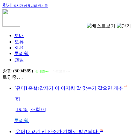
핫게
실시간 커뮤니티 인기글
보배
오유
SLR
루리웹
랜덤
종합 (5094569)
썸네일on
다크모드 on
로딩중. . .
+7
[유머] 축협)갑자기 이 아저씨 말 맞는거 같으면 개추
[6]
| 19:46 | 조회
0
|
루리웹
+6
[유머] 252년 전 산소가 기체로 발견되다.