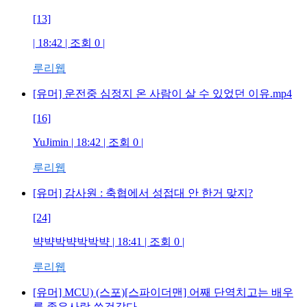
[13]
| 18:42 | 조회
0
|
루리웹
[유머] 운전중 심정지 온 사람이 살 수 있었던 이유.mp4
[16]
YuJimin
| 18:42 | 조회
0
|
루리웹
[유머] 감사원 : 축협에서 성접대 안 한거 맞지?
[24]
뱍뱍박뱍박박뱍
| 18:41 | 조회
0
|
루리웹
[유머] MCU) (스포)[스파이더맨] 어째 단역치고는 배우
를 좋은사람 쓴것같다