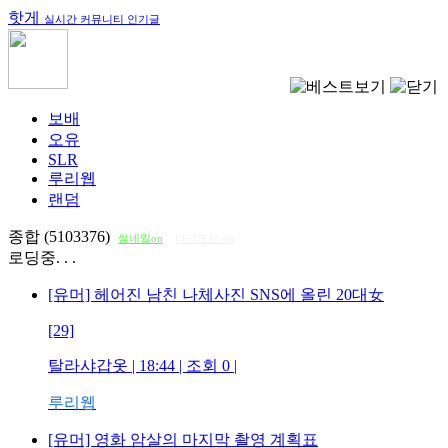
핫게
실시간 커뮤니티 인기글
보배
오유
SLR
루리웹
랜덤
종합 (5103376)
썸네일on
다크모드 on
로딩중. . .
[유머] 헤어진 남친 나체사진 SNS에 올린 20대女
[29]
탈라샤갑옷
| 18:44 | 조회
0
|
루리웹
[유머] 영화 암살의 마지막 촬영 계획표