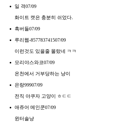
일 격
07/09
화이트 캣은 충분히 쉬었다.
흑버들
07/09
루리웹-8577837415
07/09
이런것도 있을줄 몰랐네 ㅋㅋ
모리야스와코
07/09
온천에서 거부당하는 냥이
은랑999
07/09
전직 야쿠자 고양이 ㅎㄷㄷ
애쥬어 메인쿤
07/09
윈터솔냥