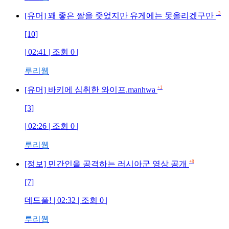
+3
[유머] 꽤 좋은 짤을 줏었지만 유게에는 못올리겠구만
[10]
| 02:41 | 조회 0 |
루리웹
+1
[유머] 바키에 심취한 와이프.manhwa
[3]
| 02:26 | 조회 0 |
루리웹
+8
[정보] 민간인을 공격하는 러시아군 영상 공개
[7]
데드풀! | 02:32 | 조회 0 |
루리웹