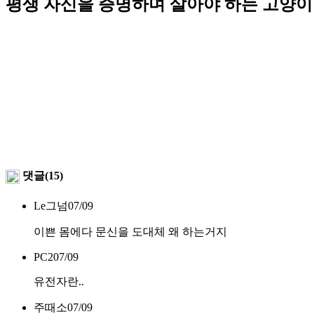
평생 자신을 증명하며 살아야 하는 고양이
댓글(15)
Le그넘
07/09
이쁜 몸에다 문신을 도대체 왜 하는거지
PC2
07/09
유전자란..
주때소
07/09