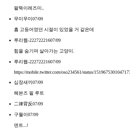
팔뚝이레즈미..
무미무미
07/09
흠 고등어였던 시절이 있었을 거 같은데
루리웹-222722216
07/09
힘을 숨기며 살아가는 고양이.
루리웹-222722216
07/09
https://mobile.twitter.com/oso234561/status/15196753010471
십장새끼
07/09
헤븐즈 필 루트
二律背反
07/09
구월이
07/09
덴트...!