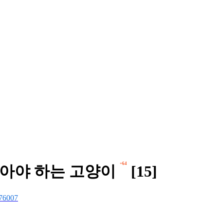
+64
살아야 하는 고양이
[15]
76007