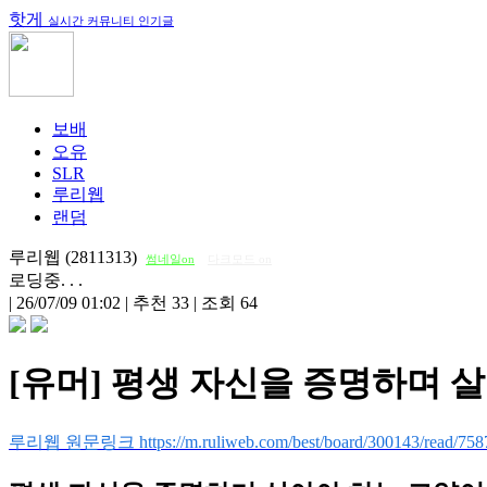
핫게
실시간 커뮤니티 인기글
보배
오유
SLR
루리웹
랜덤
루리웹 (2811313)
썸네일on
다크모드 on
로딩중. . .
|
26/07/09 01:02
|
추천 33
|
조회 64
[유머] 평생 자신을 증명하며 
루리웹 원문링크 https://m.ruliweb.com/best/board/300143/read/758