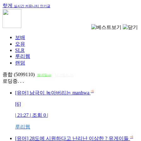
핫게
실시간 커뮤니티 인기글
보배
오유
SLR
루리웹
랜덤
종합 (5099110)
썸네일on
다크모드 on
로딩중. . .
+6
[유머] 남극이 녹아버리는 manhwa
[6]
| 21:27 | 조회
0
|
루리웹
+6
[유머] 28도에 시원하다고 난리난 이상한 ? 유게이들