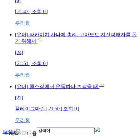
[6]
| 21:47 | 조회
0
|
루리웹
[유머] 타카이치 사나에 총리, 쿠마모토 지진피해자를 돕
+7
기 위해서
[24]
| 21:51 | 조회
0
|
루리웹
+12
[유머] 헬스장에서 운동하다 ㅈ같을 때
[22]
플레이그마린
| 21:50 | 조회
0
|
루리웹
1
2
3
4
5
제목
내용