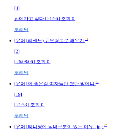
[4]
집에가고 싶다
| 21:56 | 조회
0
|
루리웹
+1
[유머] 리센느) 듀오링고로 배우기
[2]
| 26/08/06 | 조회
0
|
루리웹
+2
[유머] 이 좋은걸 여자들만 썼단 말이냐
[19]
| 21:53 | 조회
0
|
루리웹
+2
[유머] 티니핑에 남녀구분이 있는 이유...jpg