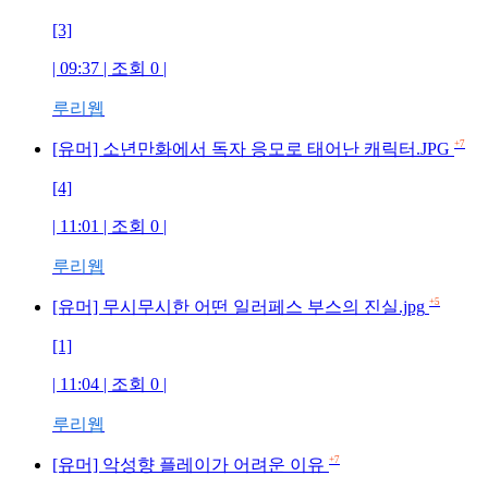
[3]
| 09:37 | 조회
0
|
루리웹
+7
[유머] 소년만화에서 독자 응모로 태어난 캐릭터.JPG
[4]
| 11:01 | 조회
0
|
루리웹
+5
[유머] 무시무시한 어떤 일러페스 부스의 진실.jpg
[1]
| 11:04 | 조회
0
|
루리웹
+7
[유머] 악성향 플레이가 어려운 이유