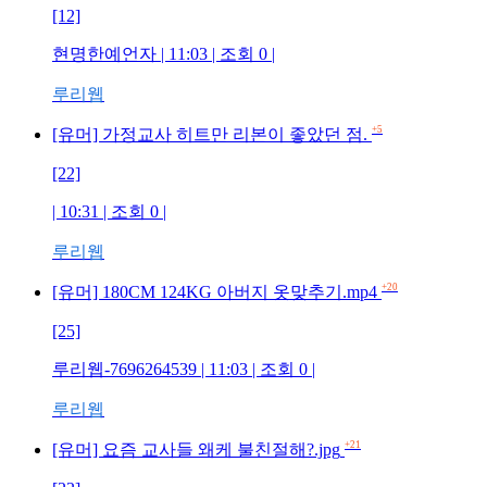
[12]
현명한예언자
| 11:03 | 조회
0
|
루리웹
+5
[유머] 가정교사 히트만 리본이 좋았던 점.
[22]
| 10:31 | 조회
0
|
루리웹
+20
[유머] 180CM 124KG 아버지 옷맞추기.mp4
[25]
루리웹-7696264539
| 11:03 | 조회
0
|
루리웹
+21
[유머] 요즘 교사들 왜케 불친절해?.jpg