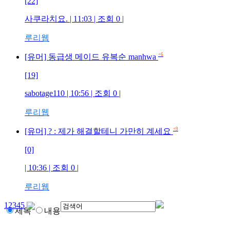
[22]
사쿠라치요.
| 11:03 | 조회
0
|
루리웹
+6
[유머] 동급생 메이드 유복순 manhwa
[19]
sabotage110
| 10:56 | 조회
0
|
루리웹
+9
[유머] ? : 제가 해결할테니 가만히 계세요
[0]
| 10:36 | 조회
0
|
루리웹
1
2
3
4
5
제목
내용