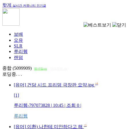
핫게
실시간 커뮤니티 인기글
보배
오유
SLR
루리웹
랜덤
종합 (5099909)
썸네일on
다크모드 on
로딩중. . .
+4
[유머] 건담 시드 프리덤 극장판 요약.jpg
[1]
루리웹-797073828
| 10:45 | 조회
0
|
루리웹
+1
[유머] 이환) 나한테 미안하다고 해