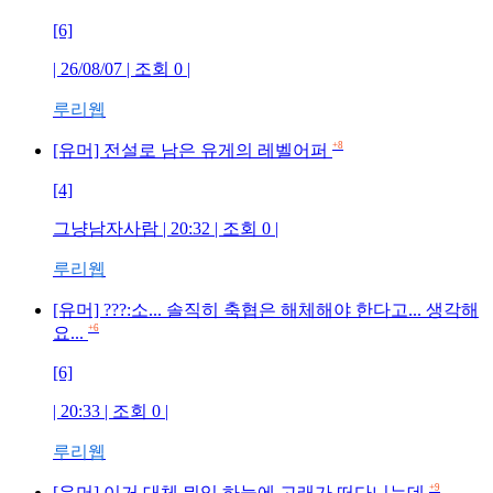
[6]
| 26/08/07 | 조회
0
|
루리웹
+8
[유머] 전설로 남은 유게의 레벨어퍼
[4]
그냥남자사람
| 20:32 | 조회
0
|
루리웹
[유머] ???:소... 솔직히 축협은 해체해야 한다고... 생각해
+6
요...
[6]
| 20:33 | 조회
0
|
루리웹
+9
[유머] 이거 대체 뭐임 하늘에 고래가 떠다니는데