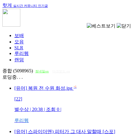
핫게
실시간 커뮤니티 인기글
보배
오유
SLR
루리웹
랜덤
종합 (5098965)
썸네일on
다크모드 on
로딩중. . .
+1
[유머] 복원 전 수원 화성.jpg
[22]
별수상
| 20:38 | 조회
0
|
루리웹
[유머] 스파이더맨) 피터가 그 대사 말할때 [스포]