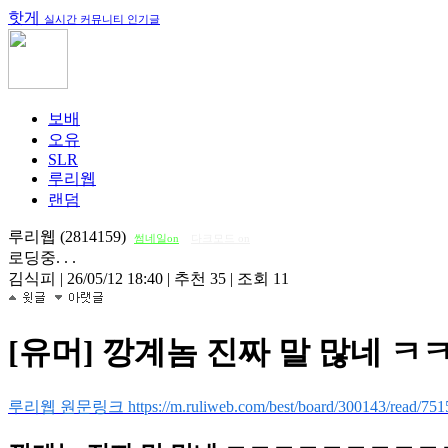
핫게
실시간 커뮤니티 인기글
보배
오유
SLR
루리웹
랜덤
루리웹 (2814159)
썸네일on
다크모드 on
로딩중. . .
김식피
|
26/05/12 18:40
|
추천 35
|
조회 11
[유머] 깡계놈 진짜 말 많네
루리웹 원문링크 https://m.ruliweb.com/best/board/300143/read/751