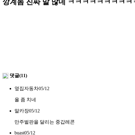
깡계놈 진짜 말 많네 ㅋㅋㅋㅋㅋㅋㅋㅋㅋ
댓글(11)
옆집자동차
05/12
올 좀 치네
말카장
05/12
만주벌판을 달리는 중갑레콘
buast
05/12