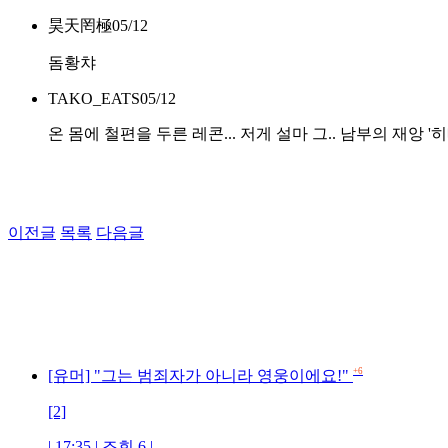
昊天罔極
05/12
돔황챠
TAKO_EATS
05/12
온 몸에 철편을 두른 레콘... 저게 설마 그.. 남부의 재앙 '히
이전글
목록
다음글
+6
[유머] "그는 범죄자가 아니라 영웅이에요!"
[2]
| 17:35 | 조회 6 |