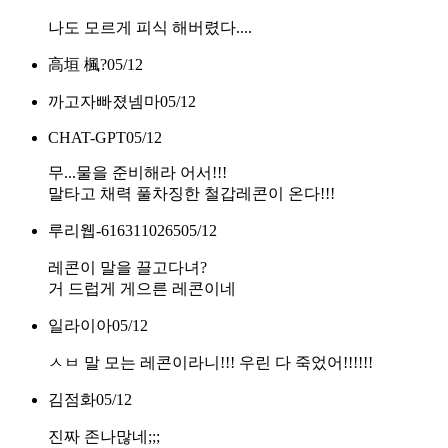
나도 모르게 피식 해버렸다....
高垣 楓?
05/12
까고자빠졌넴마
05/12
CHAT-GPT
05/12
무...물을 준비해라 어서!!!
말타고 채력 풀차징한 철갑레콘이 온다!!!
루리웹-6163110265
05/12
레콘이 말을 끌고다녀?
거 드럽게 게으른 레콘이네
일라이아
05/12
ㅅㅂ 말 모는 레콘이라니!!! 우린 다 죽었어!!!!!!
김점화
05/12
진짜 존나많네;;;