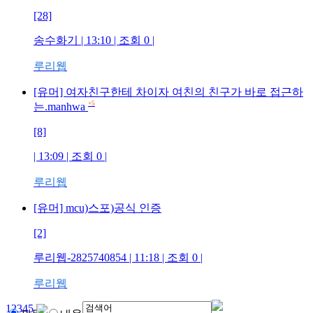
[28]
송수화기
| 13:10 | 조회
0
|
루리웹
[유머] 여자친구한테 차이자 여친의 친구가 바로 접근하
+5
는.manhwa
[8]
| 13:09 | 조회
0
|
루리웹
[유머] mcu)스포)공식 인증
[2]
루리웹-2825740854
| 11:18 | 조회
0
|
루리웹
1
2
3
4
5