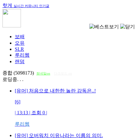
핫게
실시간 커뮤니티 인기글
보배
오유
SLR
루리웹
랜덤
종합 (5098173)
썸네일on
다크모드 on
로딩중. . .
[유머] 처음으로 내한한 놀란 감독은..!
[6]
| 13:13 | 조회
0
|
루리웹
[유머] 오버워치 이유나라는 이름의 의미.