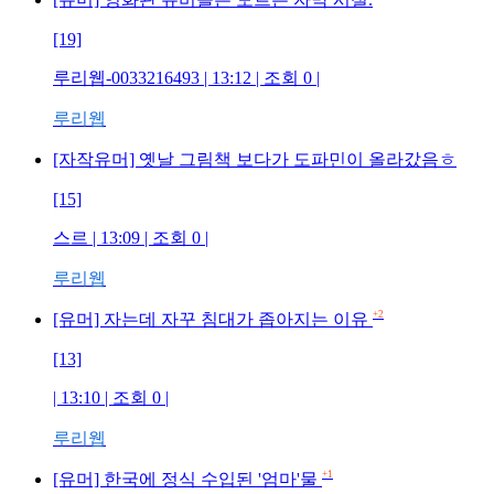
[19]
루리웹-0033216493
| 13:12 | 조회
0
|
루리웹
[자작유머] 옛날 그림책 보다가 도파민이 올라갔음ㅎ
[15]
스르
| 13:09 | 조회
0
|
루리웹
+2
[유머] 자는데 자꾸 침대가 좁아지는 이유
[13]
| 13:10 | 조회
0
|
루리웹
+1
[유머] 한국에 정식 수입된 '엄마'물