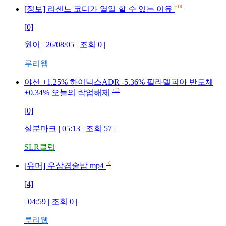
+18
[정보] 리센느 코디가 열일 할 수 있는 이유
[0]
원이
| 26/08/05 | 조회
0
|
루리웹
야선 +1.25% 하이닉스ADR -5.36% 필라델피아 반도체
+13
+0.34% 오늘의 락업해제
[0]
실분마크
| 05:13 | 조회
57
|
SLR클럽
+6
[유머] 우삼겹술밥 mp4
[4]
| 04:59 | 조회
0
|
루리웹