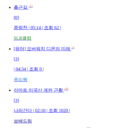
+11
출근길
[0]
중랑천
| 05:14 | 조회
62
|
SLR클럽
+4
[유머] 오버워치 디몬의 미래
[3]
| 04:34 | 조회
0
|
루리웹
+49
이마트 미국산 계란 근황
[3]
나라간다
| 02:10 | 조회
1020
|
보배드림