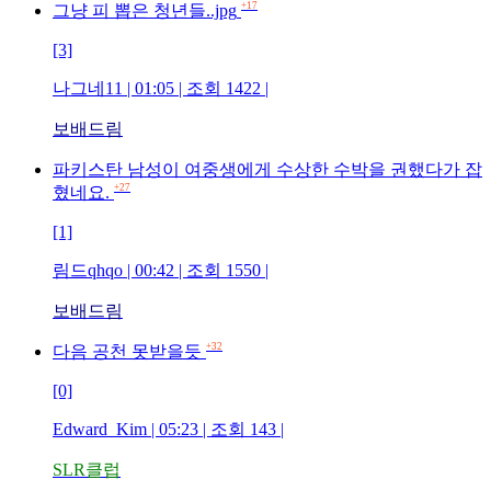
+17
그냥 피 뽑은 청년들..jpg
[3]
나그네11
| 01:05 | 조회
1422
|
보배드림
파키스탄 남성이 여중생에게 수상한 수박을 권했다가 잡
+27
혔네요.
[1]
림드qhqo
| 00:42 | 조회
1550
|
보배드림
+32
다음 공천 못받을듯
[0]
Edward_Kim
| 05:23 | 조회
143
|
SLR클럽