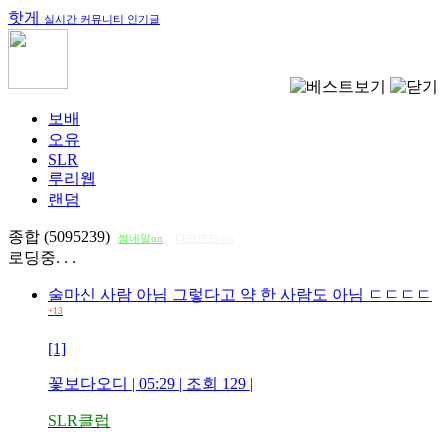
핫게
실시간 커뮤니티 인기글
보배
오유
SLR
루리웹
랜덤
종합 (5095239)
썸네일on
다크모드 on
로딩중. . .
술마신 사람 아님 그렇다고 약 한 사람도 아님 ㄷㄷㄷㄷ
+13
[1]
꽃보다오디
| 05:29 | 조회
129
|
SLR클럽