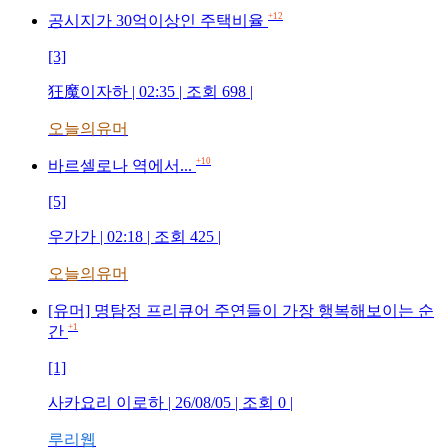
+12
공시지가 30억이상인 주택비율
[3]
狂魔이자하
| 02:35 | 조회
698
|
오늘의유머
+10
바르셀로나 역에서...
[5]
우가가
| 02:18 | 조회
425
|
오늘의유머
[유머] 명탐정 프리큐어 주연들이 가장 행복해보이는 순
+1
간
[1]
사카요리 이로하
| 26/08/05 | 조회
0
|
루리웹