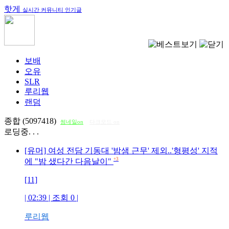
핫게
실시간 커뮤니티 인기글
보배
오유
SLR
루리웹
랜덤
종합 (5097418)
썸네일on
다크모드 on
로딩중. . .
[유머] 여성 전담 기동대 '밤샘 근무' 제외..'형평성' 지적
+3
에 "밤 샜다간 다음날이"
[11]
| 02:39 | 조회
0
|
루리웹