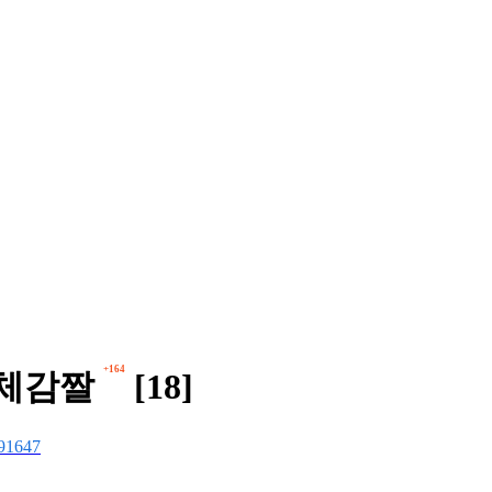
+164
 체감짤
[18]
91647