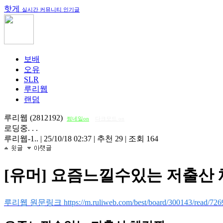
핫게
실시간 커뮤니티 인기글
보배
오유
SLR
루리웹
랜덤
루리웹 (2812192)
썸네일on
다크모드 on
로딩중. . .
루리웹-1..
|
25/10/18 02:37
|
추천 29
|
조회 164
[유머] 요즘느낄수있는 저출산
루리웹 원문링크 https://m.ruliweb.com/best/board/300143/read/726