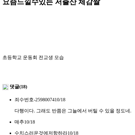
요즘느낄수있는 저출산 체감짤
초등학교 운동회 전교생 모습
댓글(18)
죄수번호-25980074
10/18
다행이다. 그래도 반쯤은 그늘에서 버틸 수 있을 정도네.
매추
10/18
수치스러운것에저항하라
10/18