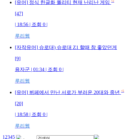
+2
[유머] 정식 한글화 퀄리티 현재 난리난 게임
[47]
| 18:56 | 조회
0
|
루리웹
[자작유머] 슈로대) 슈로대 Z1 할때 참 좋았던게
[9]
용자군
| 01:34 | 조회
0
|
루리웹
+5
[유머] 뷔페에서 만난 서로가 부러운 20대와 중년
[20]
| 18:58 | 조회
0
|
루리웹
1
2
3
4
5