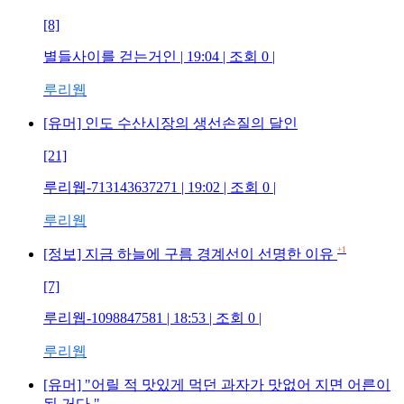
[8]
별들사이를 걷는거인
| 19:04 | 조회
0
|
루리웹
[유머] 인도 수산시장의 생선손질의 달인
[21]
루리웹-713143637271
| 19:02 | 조회
0
|
루리웹
+1
[정보] 지금 하늘에 구름 경계선이 선명한 이유
[7]
루리웹-1098847581
| 18:53 | 조회
0
|
루리웹
[유머] "어릴 적 맛있게 먹던 과자가 맛없어 지면 어른이
된 거다."