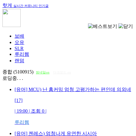
핫게
실시간 커뮤니티 인기글
보배
오유
SLR
루리웹
랜덤
종합 (5100915)
썸네일on
다크모드 on
로딩중. . .
[유머] MCU) 난 홈커밍 엄청 고평가하는 편인데 의외네
[17]
| 19:00 | 조회
0
|
루리웹
[유머] 젠레스) 엄청나게 유연한 시시아