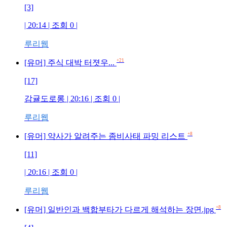
[3]
| 20:14 | 조회
0
|
루리웹
+21
[유머] 주식 대박 터졋우...
[17]
감귤도로롱
| 20:16 | 조회
0
|
루리웹
+8
[유머] 약사가 알려주는 좀비사태 파밍 리스트
[11]
| 20:16 | 조회
0
|
루리웹
+8
[유머] 일반인과 백합부타가 다르게 해석하는 장면.jpg