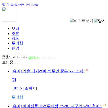
핫게
실시간 커뮤니티 인기글
보배
오유
SLR
루리웹
랜덤
종합 (5103604)
썸네일on
다크모드 on
로딩중. . .
+20
[유머] 가을 되기전에 봐두면 좋은 5대 스시
[2]
| 20:15 | 조회
0
|
루리웹
+13
[유머] 바이킹들의 전투식량, "말린 대구와 말린 청어"