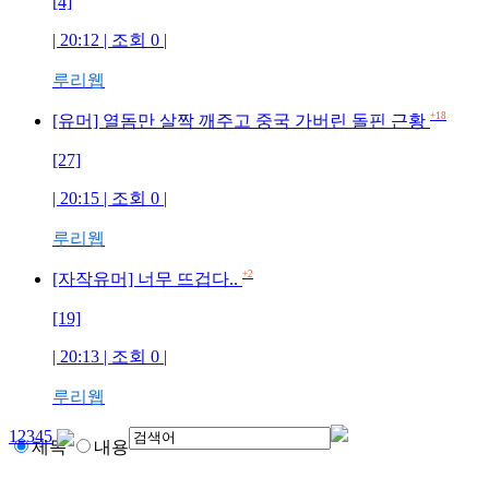
[4]
| 20:12 | 조회
0
|
루리웹
+18
[유머] 열돔만 살짝 깨주고 중국 가버린 돌핀 근황
[27]
| 20:15 | 조회
0
|
루리웹
+2
[자작유머] 너무 뜨겁다..
[19]
| 20:13 | 조회
0
|
루리웹
1
2
3
4
5
제목
내용