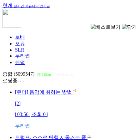
핫게
실시간 커뮤니티 인기글
보배
오유
SLR
루리웹
랜덤
종합 (5099547)
썸네일on
다크모드 on
로딩중. . .
+2
[유머] 음악에 취하는 방법
[2]
| 03:56 | 조회
0
|
루리웹
+5
트럼프, 스스로 탄핵 시동거는 중