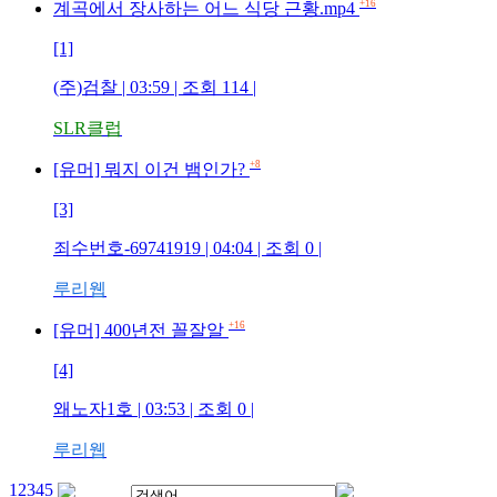
+16
계곡에서 장사하는 어느 식당 근황.mp4
[1]
(주)검찰
| 03:59 | 조회
114
|
SLR클럽
+8
[유머] 뭐지 이건 뱀인가?
[3]
죄수번호-69741919
| 04:04 | 조회
0
|
루리웹
+16
[유머] 400년전 꼴잘알
[4]
왜노자1호
| 03:53 | 조회
0
|
루리웹
1
2
3
4
5