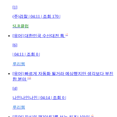
[1]
(주)검찰
| 04:11 | 조회
170
|
SLR클럽
+2
[유머] 대한민국 수산대전 특
[6]
| 04:11 | 조회
0
|
루리웹
[유머] 빠르게 자동화 될거라 예상했지만 생각보다 부진
+13
한 분야
[4]
나인나인나인
| 04:14 | 조회
0
|
루리웹
+5
[유머] 자신의 팬?아트?를 보는 키즈나아이