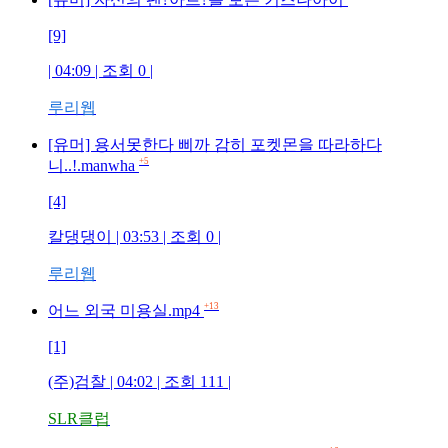
[9]
| 04:09 | 조회
0
|
루리웹
[유머] 용서못한다 삐까 감히 포켓몬을 따라하다
+5
니..!.manwha
[4]
칼댕댕이
| 03:53 | 조회
0
|
루리웹
+13
어느 외국 미용실.mp4
[1]
(주)검찰
| 04:02 | 조회
111
|
SLR클럽