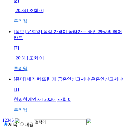
[8]
| 20:34 | 조회
0
|
루리웹
[정보] 유희왕] 점점 가격이 올라가는 중인 환상의 레어
카드
[7]
| 20:31 | 조회
0
|
루리웹
[유머] 네가 빠뜨린 게 금혼인신고서냐 은혼인신고서냐
[1]
현명한예언자
| 20:26 | 조회
0
|
루리웹
1
2
3
4
5
제목
내용