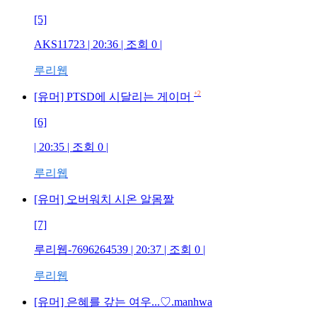
[5]
AKS11723
| 20:36 | 조회
0
|
루리웹
+2
[유머] PTSD에 시달리는 게이머
[6]
| 20:35 | 조회
0
|
루리웹
[유머] 오버워치 시온 알몸짤
[7]
루리웹-7696264539
| 20:37 | 조회
0
|
루리웹
[유머] 은혜를 갚는 여우...♡.manhwa