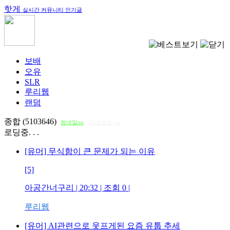
핫게
실시간 커뮤니티 인기글
보배
오유
SLR
루리웹
랜덤
종합 (5103646)
썸네일on
다크모드 on
로딩중. . .
[유머] 무식함이 큰 문제가 되는 이유
[5]
아공간너구리
| 20:32 | 조회
0
|
루리웹
[유머] AI관련으로 웃프게된 요즘 유툽 추세