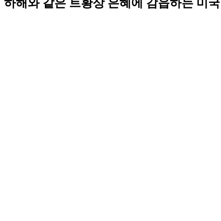
하해와 같은 트황상 은혜에 감읍하는 미국