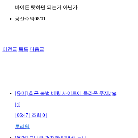
바이든 탓하면 되는거 아닌가
공산주의
08/01
이전글
목록
다음글
[유머] 최근 불법 베팅 사이트에 올라온 주제.jpg
[4]
| 06:47 | 조회 0 |
루리웹
[유머] 모닝글 건전한 83년생 눈나