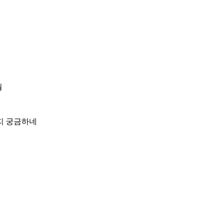
뭘
할지 궁금하네