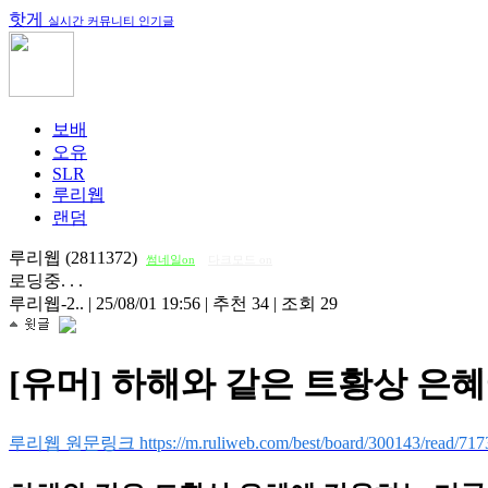
핫게
실시간 커뮤니티 인기글
보배
오유
SLR
루리웹
랜덤
루리웹 (2811372)
썸네일on
다크모드 on
로딩중. . .
루리웹-2..
|
25/08/01 19:56
|
추천 34
|
조회 29
[유머] 하해와 같은 트황상 은
루리웹 원문링크 https://m.ruliweb.com/best/board/300143/read/717