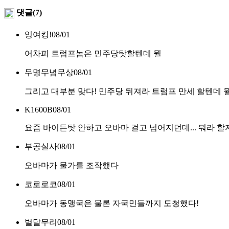
댓글(7)
잉여킹!
08/01
어차피 트럼프놈은 민주당탓할텐데 뭘
무명무념무상
08/01
그리고 대부분 맞다! 민주당 뒤져라 트럼프 만세 할텐데 
K1600B
08/01
요즘 바이든탓 안하고 오바마 걸고 넘어지던데... 뭐라 
부공실사
08/01
오바마가 물가를 조작했다
코로로코
08/01
오바마가 동맹국은 물론 자국민들까지 도청했다!
별달무리
08/01