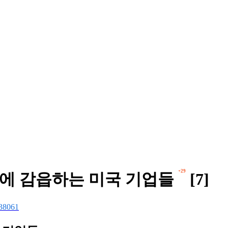
+29
혜에 감읍하는 미국 기업들
[7]
38061