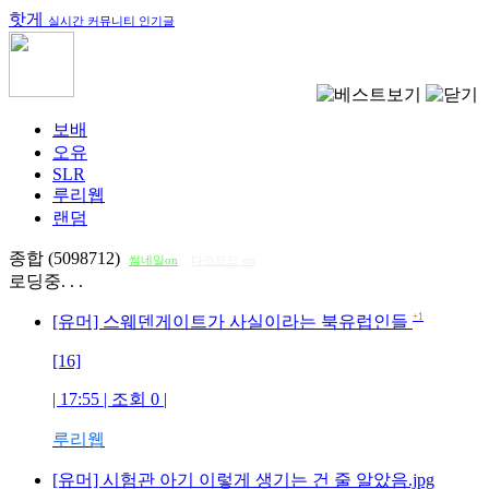
핫게
실시간 커뮤니티 인기글
보배
오유
SLR
루리웹
랜덤
종합 (5098712)
썸네일on
다크모드 on
로딩중. . .
+1
[유머] 스웨덴게이트가 사실이라는 북유럽인들
[16]
| 17:55 | 조회
0
|
루리웹
[유머] 시험관 아기 이렇게 생기는 건 줄 알았음.jpg