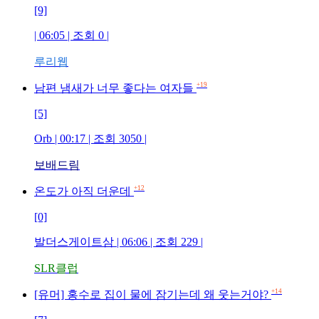
[9]
| 06:05 | 조회
0
|
루리웹
+19
남편 냄새가 너무 좋다는 여자들
[5]
Orb
| 00:17 | 조회
3050
|
보배드림
+12
온도가 아직 더운데
[0]
발더스게이트삼
| 06:06 | 조회
229
|
SLR클럽
+14
[유머] 홍수로 집이 물에 잠기는데 왜 웃는거야?