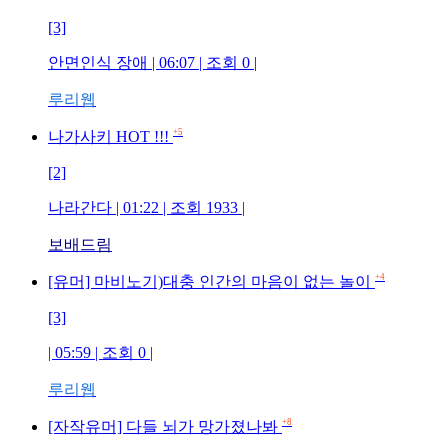
[3]
안면인식 장애
| 06:07 | 조회
0
|
루리웹
+5
나가사키 HOT !!!
[2]
나라간다
| 01:22 | 조회
1933
|
보배드림
+4
[유머] 마비노기)대충 인간의 마음이 없는 놀이
[3]
| 05:59 | 조회
0
|
루리웹
+8
[자작유머] 다들 뇌가 망가졌나봐