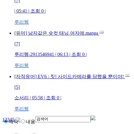
[7]
| 05:41 | 조회
0
|
루리웹
+14
[유머] 남자같은 숏컷 태닝 여자애.manga
[7]
루리웹-2913546941
| 06:13 | 조회
0
|
루리웹
+15
[자작유머] EV6 : 칫! 사이드카메라를 당했을 뿐이야!
[5]
소서리
| 05:58 | 조회
0
|
루리웹
1
2
3
4
5
제목
내용