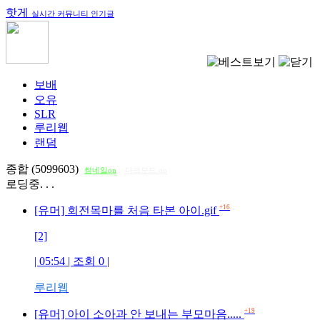
핫게
실시간 커뮤니티 인기글
보배
오유
SLR
루리웹
랜덤
종합 (5099603)
썸네일on
다크모드 on
로딩중. . .
+16
[유머] 회전목마를 처음 타본 아이.gif
[2]
| 05:54 | 조회
0
|
루리웹
+19
[유머] 아이 소아과 안 보내는 부모마음.....