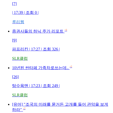
[7]
| 17:39 | 조회
0
|
루리웹
+3
증권사들의 하닉 주가 리포트
[9]
파프리칸
| 17:27 | 조회
326
|
SLR클럽
+2
10년된 싼타페 가족차로쓰는데..
[26]
탕수육맨
| 17:23 | 조회
249
|
SLR클럽
[유머] "조국의 미래를 묻거든 고개를 들어 관악을 보게
+2
하라"