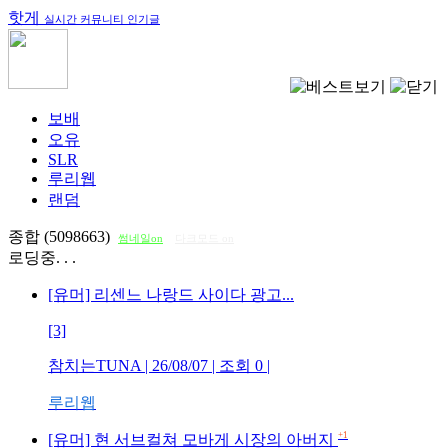
핫게
실시간 커뮤니티 인기글
보배
오유
SLR
루리웹
랜덤
종합 (5098663)
썸네일on
다크모드 on
로딩중. . .
[유머] 리센느 나랑드 사이다 광고...
[3]
참치는TUNA
| 26/08/07 | 조회
0
|
루리웹
+1
[유머] 현 서브컬쳐 모바게 시장의 아버지