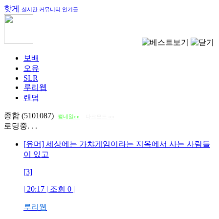
핫게
실시간 커뮤니티 인기글
보배
오유
SLR
루리웹
랜덤
종합 (5101087)
썸네일on
다크모드 on
로딩중. . .
[유머] 세상에는 가챠게임이라는 지옥에서 사는 사람들
이 있고
[3]
| 20:17 | 조회
0
|
루리웹