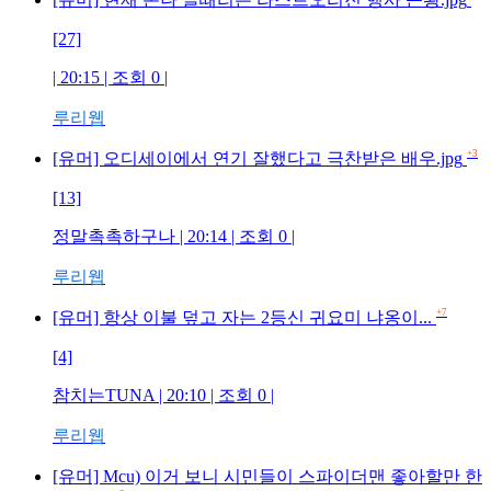
[27]
| 20:15 | 조회
0
|
루리웹
+3
[유머] 오디세이에서 연기 잘했다고 극찬받은 배우.jpg
[13]
정말촉촉하구나
| 20:14 | 조회
0
|
루리웹
+7
[유머] 항상 이불 덮고 자는 2등신 귀요미 냐옹이...
[4]
참치는TUNA
| 20:10 | 조회
0
|
루리웹
[유머] Mcu) 이거 보니 시민들이 스파이더맨 좋아할만 한