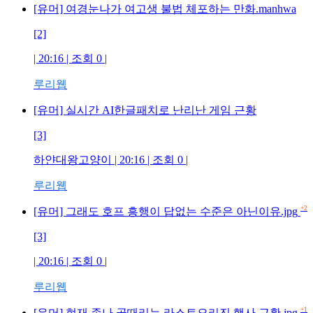
[유머] 여경눈나가 여고생 불법 체포하는 만화.manhwa
[2]
| 20:16 | 조회
0
|
루리웹
[유머] 실시간 AI한글패치로 난리난 게임 근황
[3]
하얀대왕고양이
| 20:16 | 조회
0
|
루리웹
+2
[유머] 그래도 호프 흥행이 답없는 수준은 아닌이유.jpg
[3]
| 20:16 | 조회
0
|
루리웹
+1
[유머] 현재 존나 골때리는 라스트오리진 행사 근황.jpg